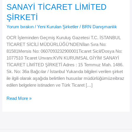
SANAYİ TİCARET LİMİTED
ŞİRKETİ
Yorum bırakın
/
Yeni Kurulan Şirketler
/
BRN Danışmanlık
OCR İşleminden Geçmiş Kuruluş Gazetesi T.C. İSTANBUL
TİCARET SİCİLİ MÜDÜRLÜĞÜ’NDENİlan Sıra No:
81581Mersis No: 0607093232900001Ticaret Sicil/Dosya No:
1077510 Ticaret Unvanı:KVN KURUMSAL GİYİM SANAYİ
TİCARET LİMİTED ŞİRKETİ Adres : 15 Temmuz Mah. 1486.
Sk. No: 36a Bağcılar / İstanbul Yukarıda bilgileri verilen şirket
ile ilgili olarak aşağıda belirtilen hususlar müdürlüğümüzeibraz
edilen belgelere istinaden ve Türk Ticaret […]
KVN
Read More »
KURUMSAL
GİYİM
SANAYİ
TİCARET
LİMİTED