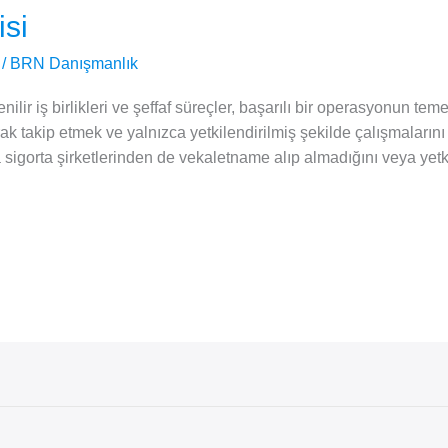
isi
/
BRN Danışmanlık
ir iş birlikleri ve şeffaf süreçler, başarılı bir operasyonun temel t
larak takip etmek ve yalnızca yetkilendirilmiş şekilde çalışmalar
sigorta şirketlerinden de vekaletname alıp almadığını veya yetki