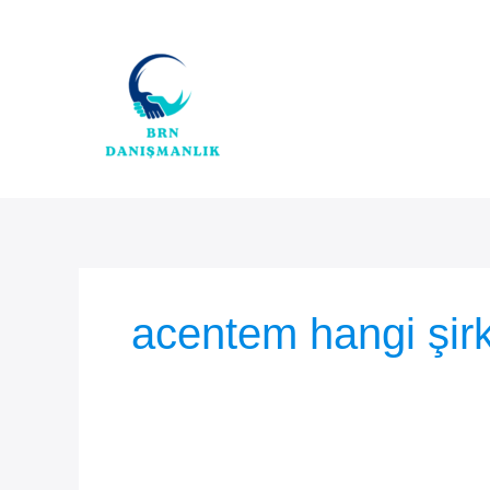
İçeriğe
atla
acentem hangi şir