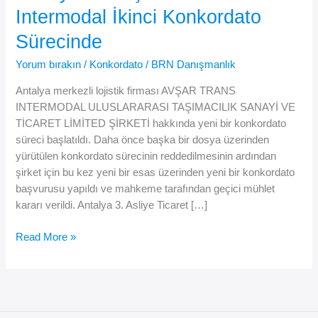
Intermodal İkinci Konkordato
Sürecinde
Yorum bırakın
/
Konkordato
/
BRN Danışmanlık
Antalya merkezli lojistik firması AVŞAR TRANS
INTERMODAL ULUSLARARASI TAŞIMACILIK SANAYİ VE
TİCARET LİMİTED ŞİRKETİ hakkında yeni bir konkordato
süreci başlatıldı. Daha önce başka bir dosya üzerinden
yürütülen konkordato sürecinin reddedilmesinin ardından
şirket için bu kez yeni bir esas üzerinden yeni bir konkordato
başvurusu yapıldı ve mahkeme tarafından geçici mühlet
kararı verildi. Antalya 3. Asliye Ticaret […]
Antalya’da
Read More »
Avşar
Trans
Intermodal
İkinci
Konkordato