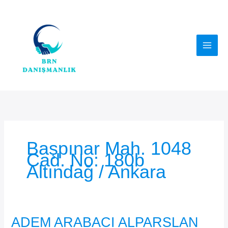
İçeriğe
atla
Başpınar Mah. 1048
Cad. No: 180b
Altındağ / Ankara
ADEM ARABACI ALPARSLAN