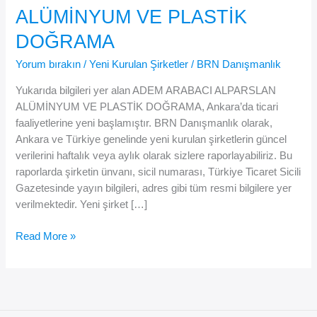
ALÜMİNYUM VE PLASTİK
DOĞRAMA
Yorum bırakın
/
Yeni Kurulan Şirketler
/
BRN Danışmanlık
Yukarıda bilgileri yer alan ADEM ARABACI ALPARSLAN
ALÜMİNYUM VE PLASTİK DOĞRAMA, Ankara’da ticari
faaliyetlerine yeni başlamıştır. BRN Danışmanlık olarak,
Ankara ve Türkiye genelinde yeni kurulan şirketlerin güncel
verilerini haftalık veya aylık olarak sizlere raporlayabiliriz. Bu
raporlarda şirketin ünvanı, sicil numarası, Türkiye Ticaret Sicili
Gazetesinde yayın bilgileri, adres gibi tüm resmi bilgilere yer
verilmektedir. Yeni şirket […]
ADEM
Read More »
ARABACI
ALPARSLAN
ALÜMİNYUM
VE
PLASTİK