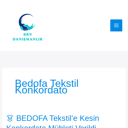
İçeriğe
atla
Bedofa Tekstil
Konkordato
👗 BEDOFA Tekstil’e Kesin