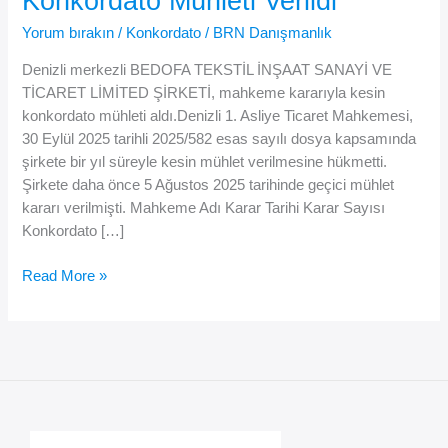
Konkordato Mühleti Verildi
Yorum bırakın
/
Konkordato
/
BRN Danışmanlık
Denizli merkezli BEDOFA TEKSTİL İNŞAAT SANAYİ VE
TİCARET LİMİTED ŞİRKETİ, mahkeme kararıyla kesin
konkordato mühleti aldı.Denizli 1. Asliye Ticaret Mahkemesi,
30 Eylül 2025 tarihli 2025/582 esas sayılı dosya kapsamında
şirkete bir yıl süreyle kesin mühlet verilmesine hükmetti.
Şirkete daha önce 5 Ağustos 2025 tarihinde geçici mühlet
kararı verilmişti. Mahkeme Adı Karar Tarihi Karar Sayısı
Konkordato […]
👗
Read More »
BEDOFA
Tekstil’e
Kesin
Konkordato
Mühleti
Verildi