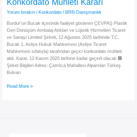
Konkordato Mühleti Kararı
Geçici
Yorum bırakın
/
Konkordato
/
BRN Danışmanlık
Konkordato
Mühleti
Burdur’un Bucak ilçesinde faaliyet gösteren ÇEVPAŞ Plastik
Uzatıldı
Geri Dönüşüm Ambalaj Atıkları ve Lojistik Hizmetleri Ticaret
ve Sanayi Limited Şirketi, 12 Ağustos 2025 tarihinde T.C.
Bucak 1. Asliye Hukuk Mahkemesi (Asliye Ticaret
Mahkemesi sıfatıyla) tarafından geçici konkordato mühleti
aldı. Karar, 12 Kasım 2025 tarihine kadar geçerli olacak 🏢
Şirket Bilgileri Adres: Çamlıca Mahallesi Alparslan Türkeş
Bulvarı
♻️
Read More »
ÇEVPAŞ
Plastik’e
Geçici
Konkordato
Mühleti
Kararı