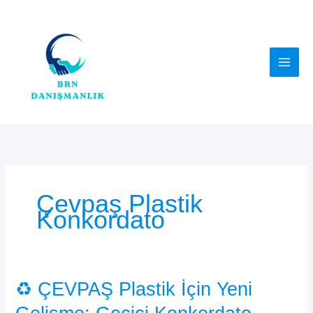
İçeriğe
atla
Çevpaş Plastik
Konkordato
♻️ ÇEVPAŞ Plastik İçin Yeni