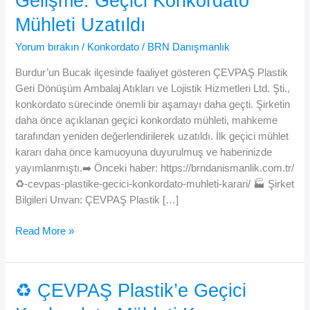
Gelişme: Geçici Konkordato
Mühleti Uzatıldı
Yorum bırakın
/
Konkordato
/
BRN Danışmanlık
Burdur’un Bucak ilçesinde faaliyet gösteren ÇEVPAŞ Plastik
Geri Dönüşüm Ambalaj Atıkları ve Lojistik Hizmetleri Ltd. Şti.,
konkordato sürecinde önemli bir aşamayı daha geçti. Şirketin
daha önce açıklanan geçici konkordato mühleti, mahkeme
tarafından yeniden değerlendirilerek uzatıldı. İlk geçici mühlet
kararı daha önce kamuoyuna duyurulmuş ve haberinizde
yayımlanmıştı.➡️ Önceki haber: https://brndanismanlik.com.tr/
♻️-cevpas-plastike-gecici-konkordato-muhleti-karari/ 🏭 Şirket
Bilgileri Unvan: ÇEVPAŞ Plastik […]
♻️
Read More »
ÇEVPAŞ
Plastik
İçin
♻️ ÇEVPAŞ Plastik’e Geçici
Yeni
Gelişme: