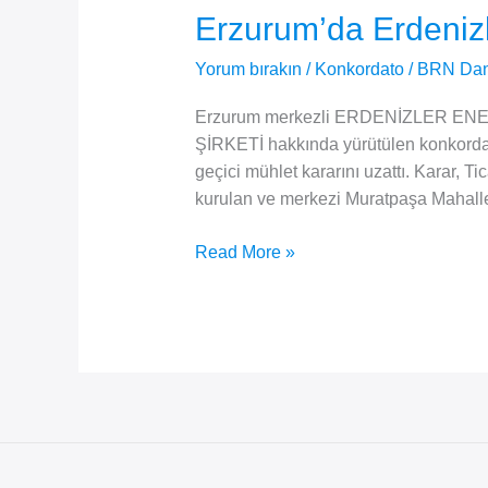
Erzurum’da Erdenizle
Yorum bırakın
/
Konkordato
/
BRN Dan
Erzurum merkezli ERDENİZLER EN
ŞİRKETİ hakkında yürütülen konkordat
geçici mühlet kararını uzattı. Karar, T
kurulan ve merkezi Muratpaşa Mahall
Erzurum’da
Read More »
Erdenizler
Enerji
İçin
Geçici
Mühlet
Uzatıldı