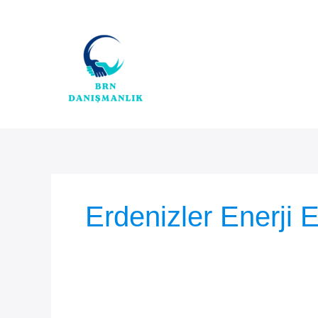
İçeriğe
atla
Erdenizler Enerji 