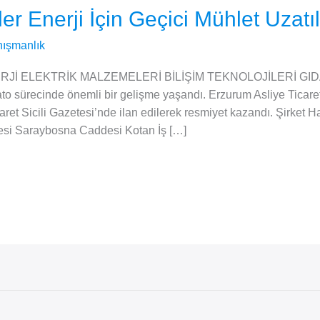
r Enerji İçin Geçici Mühlet Uzatıl
ışmanlık
ERJİ ELEKTRİK MALZEMELERİ BİLİŞİM TEKNOLOJİLERİ GI
o sürecinde önemli bir gelişme yaşandı. Erzurum Asliye Ticar
icaret Sicili Gazetesi’nde ilan edilerek resmiyet kazandı. Şirket 
esi Saraybosna Caddesi Kotan İş […]