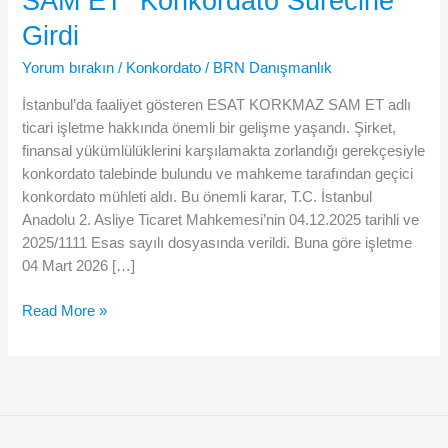
SAM ET” Konkordato Sürecine
Girdi
Yorum bırakın
/
Konkordato
/
BRN Danışmanlık
İstanbul’da faaliyet gösteren ESAT KORKMAZ SAM ET adlı
ticari işletme hakkında önemli bir gelişme yaşandı. Şirket,
finansal yükümlülüklerini karşılamakta zorlandığı gerekçesiyle
konkordato talebinde bulundu ve mahkeme tarafından geçici
konkordato mühleti aldı. Bu önemli karar, T.C. İstanbul
Anadolu 2. Asliye Ticaret Mahkemesi’nin 04.12.2025 tarihli ve
2025/1111 Esas sayılı dosyasında verildi. Buna göre işletme
04 Mart 2026 […]
🍖
Read More »
İstanbul’da
“ESAT
KORKMAZ
SAM
ET”
Konkordato