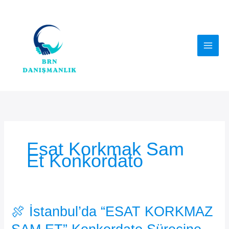
İçeriğe
atla
Esat Korkmak Sam
Et Konkordato
🍖 İstanbul’da “ESAT KORKMAZ