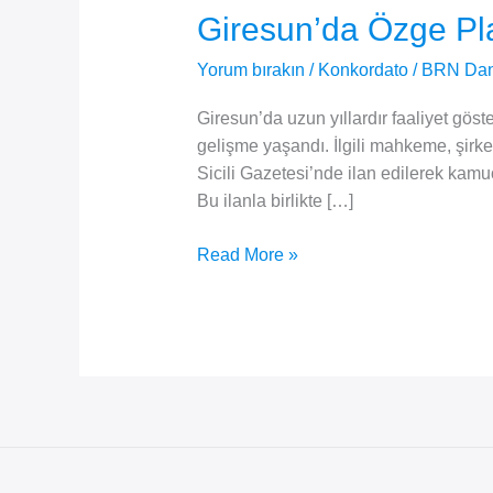
Giresun’da Özge Pla
Yorum bırakın
/
Konkordato
/
BRN Dan
Giresun’da uzun yıllardır faaliyet gö
gelişme yaşandı. İlgili mahkeme, şirke
Sicili Gazetesi’nde ilan edilerek ka
Bu ilanla birlikte […]
Giresun’da
Read More »
Özge
Plastik
Ambalaj
İçin
Geçici
Konkordato
Mühleti
Uzatıldı