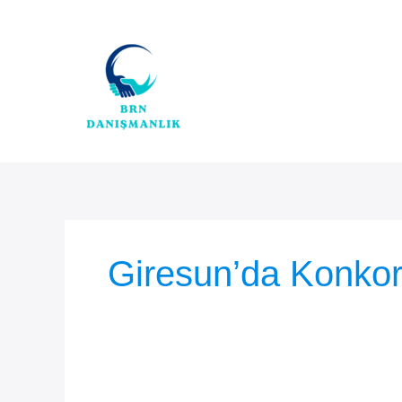
İçeriğe
atla
Giresun’da Konkor