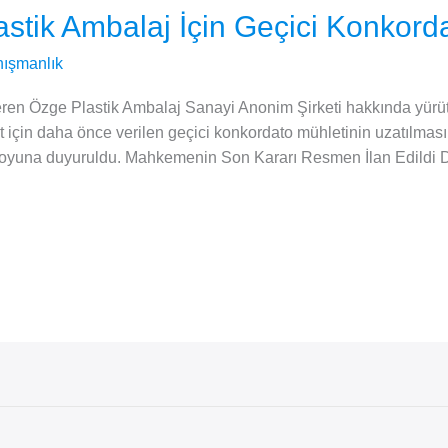
stik Ambalaj İçin Geçici Konkorda
ışmanlık
steren Özge Plastik Ambalaj Sanayi Anonim Şirketi hakkında yürü
t için daha önce verilen geçici konkordato mühletinin uzatılmasın
muoyuna duyuruldu. Mahkemenin Son Kararı Resmen İlan Edildi 