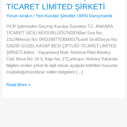
TİCARET LİMİTED ŞİRKETİ
Yorum bırakın
/
Yeni Kurulan Şirketler
/
BRN Danışmanlık
OCR İşleminden Geçmiş Kuruluş Gazetesi T.C. ANKARA
TİCARET SİCİLİ MÜDÜRLÜĞÜ’NDENİlan Sıra No:
23124Mersis No: 0453168770300001Ticaret Sicil/Dosya No:
526295 GÜZEL KASAP BESİ ÇİFTLİĞİ TİCARET LİMİTED
ŞİRKETİ Adres : Yaşamkent Mah. Mehmet Rifat Börekçi
Cad. Besa No: 16 İç Kapı No: 17Çankaya / Ankara Yukarıda
bilgileri verilen şirket ile ilgili olarak aşağıda belirtilen hususlar
müdürlüğümüzeibraz edilen belgelere […]
GÜZEL
Read More »
KASAP
BESİ
ÇİFTLİĞİ
TİCARET
LİMİTED
ŞİRKETİ