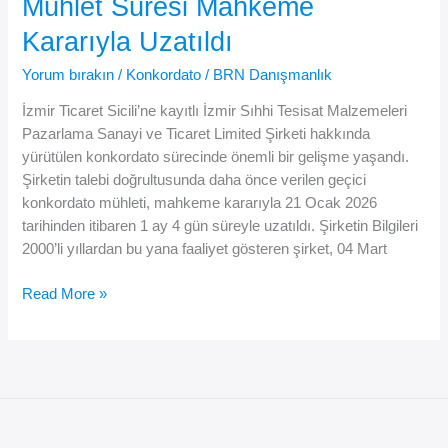
Mühlet Süresi Mahkeme
İflasla
Kararıyla Uzatıldı
Sonuçlandı
Yorum bırakın
/
Konkordato
/
BRN Danışmanlık
İzmir Ticaret Sicili’ne kayıtlı İzmir Sıhhi Tesisat Malzemeleri
Pazarlama Sanayi ve Ticaret Limited Şirketi hakkında
yürütülen konkordato sürecinde önemli bir gelişme yaşandı.
Şirketin talebi doğrultusunda daha önce verilen geçici
konkordato mühleti, mahkeme kararıyla 21 Ocak 2026
tarihinden itibaren 1 ay 4 gün süreyle uzatıldı. Şirketin Bilgileri
2000’li yıllardan bu yana faaliyet gösteren şirket, 04 Mart
İzmir
Read More »
Merkezli
Şirketin
Geçici
Mühlet
Süresi
Mahkeme