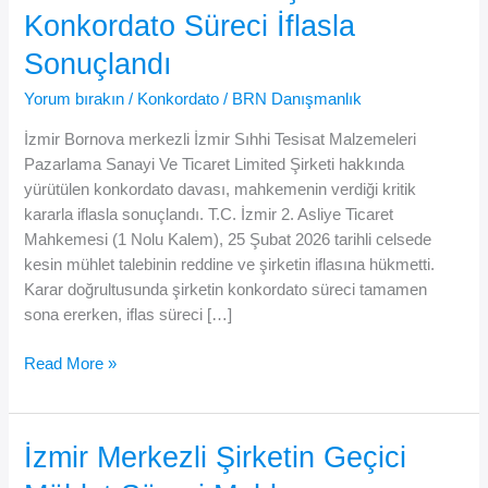
Konkordato Süreci İflasla
Sonuçlandı
Yorum bırakın
/
Konkordato
/
BRN Danışmanlık
İzmir Bornova merkezli İzmir Sıhhi Tesisat Malzemeleri
Pazarlama Sanayi Ve Ticaret Limited Şirketi hakkında
yürütülen konkordato davası, mahkemenin verdiği kritik
kararla iflasla sonuçlandı. T.C. İzmir 2. Asliye Ticaret
Mahkemesi (1 Nolu Kalem), 25 Şubat 2026 tarihli celsede
kesin mühlet talebinin reddine ve şirketin iflasına hükmetti.
Karar doğrultusunda şirketin konkordato süreci tamamen
sona ererken, iflas süreci […]
İzmir
Read More »
Sıhhi
Tesisat
İçin
İzmir Merkezli Şirketin Geçici
Konkordato
Süreci