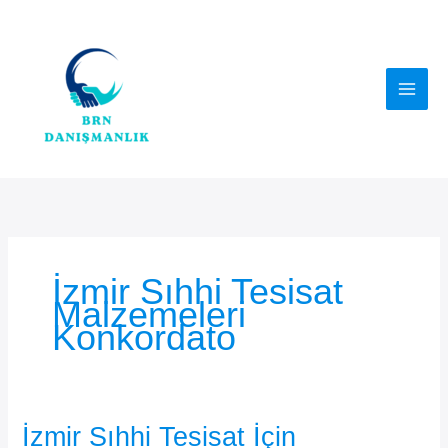
İçeriğe
atla
İzmir Sıhhi Tesisat
Malzemeleri
Konkordato
İzmir Sıhhi Tesisat İçin