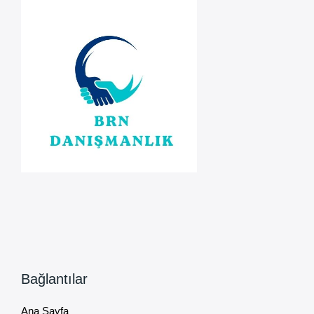
Mahkemeden
4
Aylık
Ek
Süre
Bağlantılar
Ana Sayfa