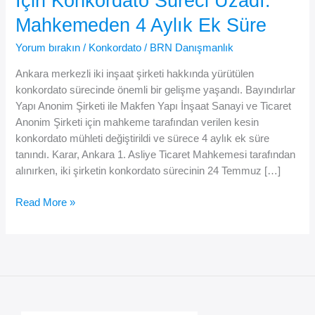
İçin Konkordato Süreci Uzadı:
Mahkemeden 4 Aylık Ek Süre
Yorum bırakın
/
Konkordato
/
BRN Danışmanlık
Ankara merkezli iki inşaat şirketi hakkında yürütülen
konkordato sürecinde önemli bir gelişme yaşandı. Bayındırlar
Yapı Anonim Şirketi ile Makfen Yapı İnşaat Sanayi ve Ticaret
Anonim Şirketi için mahkeme tarafından verilen kesin
konkordato mühleti değiştirildi ve sürece 4 aylık ek süre
tanındı. Karar, Ankara 1. Asliye Ticaret Mahkemesi tarafından
alınırken, iki şirketin konkordato sürecinin 24 Temmuz […]
Ankara’da
Read More »
Dev
İnşaat
Şirketleri
İçin
Konkordato
Süreci
Uzadı: