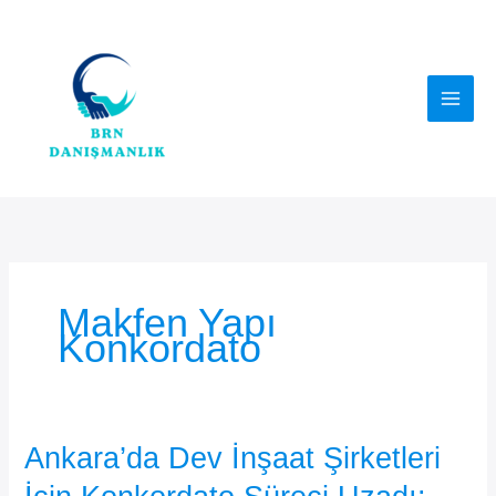
İçeriğe
atla
Makfen Yapı
Konkordato
Ankara’da Dev İnşaat Şirketleri