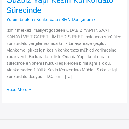
Odabiz Yapı Kesin Konkordato
Sürecinde
Yorum bırakın
/
Konkordato
/
BRN Danışmanlık
İzmir merkezli faaliyet gösteren ODABİZ YAPI İNŞAAT
SANAYİ VE TİCARET LİMİTED ŞİRKETİ hakkında yürütülen
konkordato yargılamasında kritik bir aşamaya geçildi.
Mahkeme, şirket için kesin konkordato mühleti verilmesine
karar verdi. Bu kararla birlikte Odabiz Yapı, konkordato
sürecinde en önemli hukuki eşiklerden birini aşmış oldu.
Mahkemeden 1 Yıllık Kesin Konkordato Mühleti Şirketle ilgili
konkordato dosyası, T.C. İzmir […]
İzmir’de
Read More »
Faaliyet
Gösteren
Odabiz
Yapı
Kesin
Konkordato