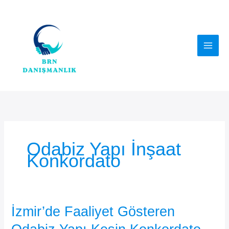
İçeriğe
atla
Odabiz Yapı İnşaat
Konkordato
İzmir’de Faaliyet Gösteren