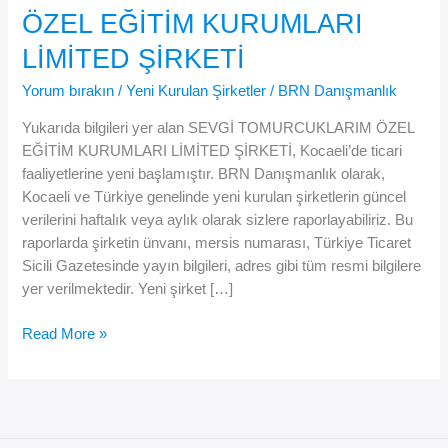
ÖZEL EĞİTİM KURUMLARI
LİMİTED ŞİRKETİ
Yorum bırakın
/
Yeni Kurulan Şirketler
/
BRN Danışmanlık
Yukarıda bilgileri yer alan SEVGİ TOMURCUKLARIM ÖZEL
EĞİTİM KURUMLARI LİMİTED ŞİRKETİ, Kocaeli’de ticari
faaliyetlerine yeni başlamıştır. BRN Danışmanlık olarak,
Kocaeli ve Türkiye genelinde yeni kurulan şirketlerin güncel
verilerini haftalık veya aylık olarak sizlere raporlayabiliriz. Bu
raporlarda şirketin ünvanı, mersis numarası, Türkiye Ticaret
Sicili Gazetesinde yayın bilgileri, adres gibi tüm resmi bilgilere
yer verilmektedir. Yeni şirket […]
SEVGİ
Read More »
TOMURCUKLARIM
ÖZEL
EĞİTİM
KURUMLARI
LİMİTED