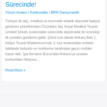
Sürecinde!
Reddedildi,
İflas
Yorum bırakın
/
Konkordato
/
BRN Danışmanlık
Açıldı
Türkiye’nin ilaç, medikal ve kozmetik tedarik alanında faaliyet
gösteren şirketlerinden Özünteks İlaç Itriyat Medikal Ticaret
Limited Şirketi, konkordato sürecinde alışılmadık bir kronoloji
ile yeniden gündeme geldi. Şirket son olarak Ankara Batı 1.
Asliye Ticaret Mahkemesi’nde 3. kez konkordato mühleti
talebinde bulundu ve mahkeme tarafından geçici mühlet
kararı aldı. İşte firmanın Bursa’dan Ankara’ya uzanan
konkordato hikâyesi…
💊
Read More »
Özünteks
İlaç
Itriyat
Medikal
Ltd.
Şti.