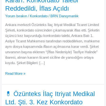
Kararı: Konkordato Talebi
Reddedildi, İflas Açıldı
Yorum bırakın
/
Konkordato
/
BRN Danışmanlık
Ankara merkezli Özünteks İlaç Itriyat Medikal Ticaret Limited
Şirketi, konkordato sürecinden çıkamayarak iflas etti. Şirketin
üçüncü kez başvurduğu konkordato talebi, Ankara Batı 1.
Asliye Ticaret Mahkemesi tarafından reddedilirken, mahkeme
aynı dosya kapsamında iflasın açılmasına karar verdi. Şirket
unvanının başına eklenen “(İflas Nedeniyle) Tasfiye Halinde”
ibaresi, alınan kararın ticaret siciline de yansıdığını ortaya
koydu. Şirket Bilgileri: […]
Özünteks
Read More »
İlaç
Hakkında
İflas
💊 Özünteks İlaç Itriyat Medikal
Kararı:
Ltd. Şti. 3. Kez Konkordato
Konkordato
Talebi