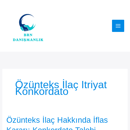
İçeriğe
atla
Özünteks İlaç Itriyat
Konkordato
Özünteks İlaç Hakkında İflas