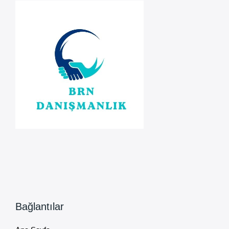
3.
Kez
Konkordato
Sürecinde!
Bağlantılar