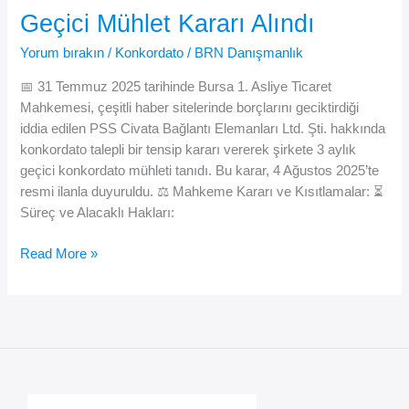
Cıvata
Geçici Mühlet Kararı Alındı
2
Ay
Yorum bırakın
/
Konkordato
/
BRN Danışmanlık
Daha
📅 31 Temmuz 2025 tarihinde Bursa 1. Asliye Ticaret
Nefes
Mahkemesi, çeşitli haber sitelerinde borçlarını geciktirdiği
Aldı
iddia edilen PSS Civata Bağlantı Elemanları Ltd. Şti. hakkında
konkordato talepli bir tensip kararı vererek şirkete 3 aylık
geçici konkordato mühleti tanıdı. Bu karar, 4 Ağustos 2025’te
resmi ilanla duyuruldu. ⚖️ Mahkeme Kararı ve Kısıtlamalar: ⏳
Süreç ve Alacaklı Hakları:
🛠️
Read More »
Bursa’daki
Civata
Fabrikası
Konkordato
Sürecine
Girdi:
Geçici