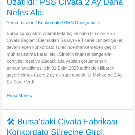
Uzatıldı: PSS Cıvata 2 Ay Daha
Konkordato
Nefes Aldı
Talebi
Reddedildi
Yorum bırakın
/
Konkordato
/
BRN Danışmanlık
Bursa sanayisinin önemli tedarikçilerinden biri olan PSS
Cıvata Bağlantı Elemanları Sanayi ve Ticaret Limited Şirketi,
devam eden konkordato sürecinde mahkemeden geçici
mühlet uzatma kararı aldı. Şirketin finansal dengelerini
koruyabilmesi ve alacaklılarla yapılan görüşmelerin
tamamlanabilmesi için 31 Ekim 2025 tarihinden itibaren
geçerli olmak üzere 2 ay ek süre tanındı. ⚖️ Mahkeme 2 Ay
Ek Süre Verdi
🏗️
Read More »
Bursa’da
Konkordato
Süreci
🛠️ Bursa’daki Civata Fabrikası
Uzatıldı:
Konkordato Sürecine Girdi:
PSS