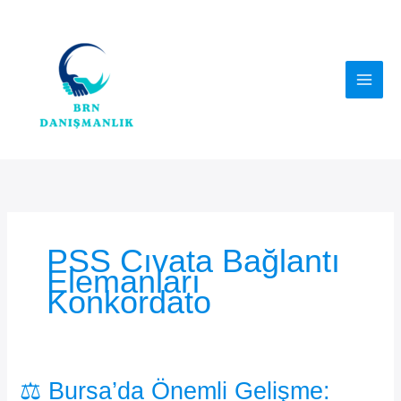
İçeriğe
atla
PSS Cıvata Bağlantı
Elemanları
Konkordato
⚖️ Bursa’da Önemli Gelişme: