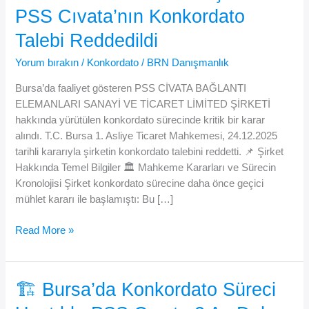
PSS Cıvata’nın Konkordato
Talebi Reddedildi
Yorum bırakın
/
Konkordato
/
BRN Danışmanlık
Bursa’da faaliyet gösteren PSS CİVATA BAĞLANTI
ELEMANLARI SANAYİ VE TİCARET LİMİTED ŞİRKETİ
hakkında yürütülen konkordato sürecinde kritik bir karar
alındı. T.C. Bursa 1. Asliye Ticaret Mahkemesi, 24.12.2025
tarihli kararıyla şirketin konkordato talebini reddetti. 📌 Şirket
Hakkında Temel Bilgiler 🏛 Mahkeme Kararları ve Sürecin
Kronolojisi Şirket konkordato sürecine daha önce geçici
mühlet kararı ile başlamıştı: Bu […]
⚖️
Read More »
Bursa’da
Önemli
Gelişme:
🏗️ Bursa’da Konkordato Süreci
PSS
Cıvata’nın