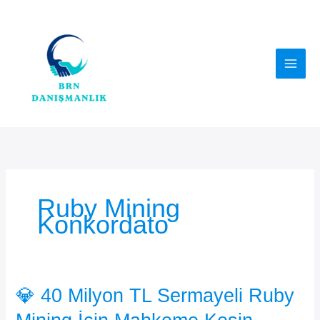
İçeriğe
atla
Ruby Mining
Konkordato
💎 40 Milyon TL Sermayeli Ruby