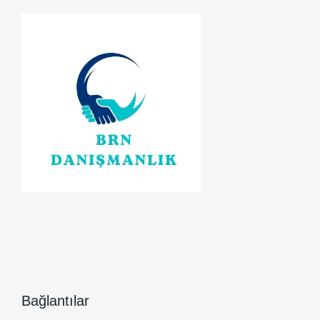
İçin
Mahkeme
Kesin
Konkordato
Mühleti
Verdi
Bağlantılar