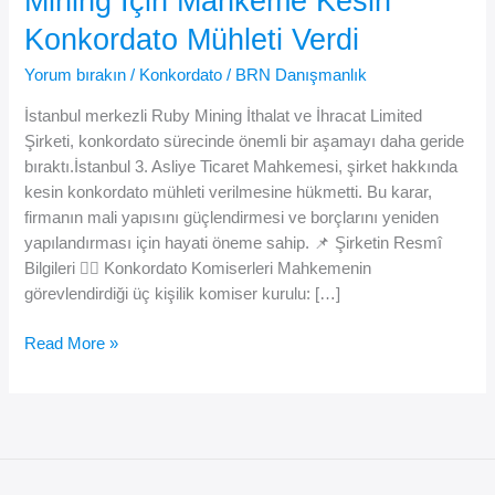
Mining İçin Mahkeme Kesin
Konkordato Mühleti Verdi
Yorum bırakın
/
Konkordato
/
BRN Danışmanlık
İstanbul merkezli Ruby Mining İthalat ve İhracat Limited
Şirketi, konkordato sürecinde önemli bir aşamayı daha geride
bıraktı.İstanbul 3. Asliye Ticaret Mahkemesi, şirket hakkında
kesin konkordato mühleti verilmesine hükmetti. Bu karar,
firmanın mali yapısını güçlendirmesi ve borçlarını yeniden
yapılandırması için hayati öneme sahip. 📌 Şirketin Resmî
Bilgileri 👩‍⚖️ Konkordato Komiserleri Mahkemenin
görevlendirdiği üç kişilik komiser kurulu: […]
💎
Read More »
40
Milyon
TL
Sermayeli
Ruby
Mining