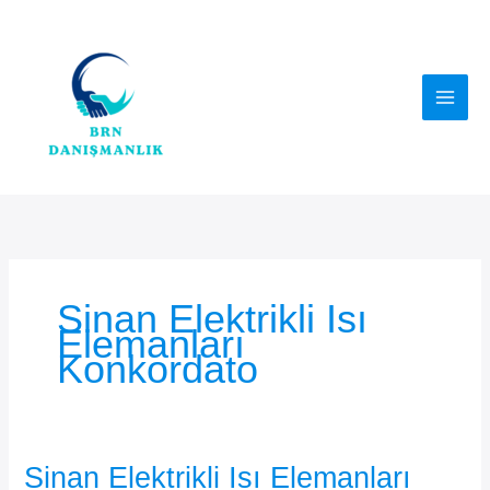
İçeriğe
atla
Sinan Elektrikli Isı
Elemanları
Konkordato
Sinan Elektrikli Isı Elemanları