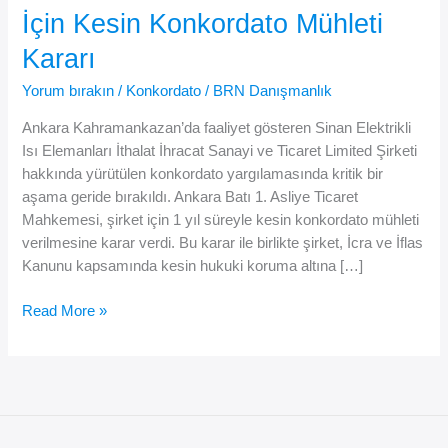
İçin Kesin Konkordato Mühleti
Kararı
Yorum bırakın
/
Konkordato
/
BRN Danışmanlık
Ankara Kahramankazan’da faaliyet gösteren Sinan Elektrikli
Isı Elemanları İthalat İhracat Sanayi ve Ticaret Limited Şirketi
hakkında yürütülen konkordato yargılamasında kritik bir
aşama geride bırakıldı. Ankara Batı 1. Asliye Ticaret
Mahkemesi, şirket için 1 yıl süreyle kesin konkordato mühleti
verilmesine karar verdi. Bu karar ile birlikte şirket, İcra ve İflas
Kanunu kapsamında kesin hukuki koruma altına […]
Sinan
Read More »
Elektrikli
Isı
Elemanları
İçin
Kesin
Konkordato