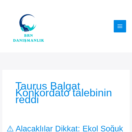
İçeriğe
atla
Taurus Balgat
Konkordato talebinin
reddi
⚠️ Alacaklılar Dikkat: Ekol Soğuk