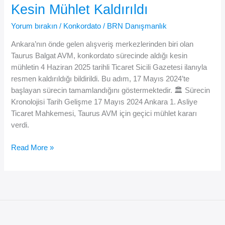
Kesin Mühlet Kaldırıldı
Çelik
Konkordato
Yorum bırakın
/
Konkordato
/
BRN Danışmanlık
Sürecine
Ankara’nın önde gelen alışveriş merkezlerinden biri olan
Girdi
Taurus Balgat AVM, konkordato sürecinde aldığı kesin
mühletin 4 Haziran 2025 tarihli Ticaret Sicili Gazetesi ilanıyla
resmen kaldırıldığı bildirildi. Bu adım, 17 Mayıs 2024’te
başlayan sürecin tamamlandığını göstermektedir. 🏛️ Sürecin
Kronolojisi Tarih Gelişme 17 Mayıs 2024 Ankara 1. Asliye
Ticaret Mahkemesi, Taurus AVM için geçici mühlet kararı
verdi.
🛍️
Read More »
Taurus
Balgat
AVM
Konkordato
Sürecinden
Çıktı: