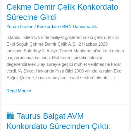
Çekme Demir Çelik Konkordato
Sürecine Girdi
Yorum bırakın
/
Konkordato
/
BRN Danışmanlık
İstanbul İkitelli OSB’de faaliyet gösteren köklü çelik üreticisi
Ekol Soğuk Çekme Demir Çelik A.Ş., 2 Haziran 2025
tarihinde Bakırköy 3. Asliye Ticaret Mahkemesi’ne konkordato
başvurusunda bulundu. Mahkeme, şirketin talebini
değerlendirerek 3 ay süreyle geçici mühlet verilmesine karar
verdi. 🔍 Şirket Hakkında Kısa Bilgi 2000 yılında kurulan Ekol
Soğuk Çekme, başta sanayi ve inşaat sektörü olmak […]
⚠️
Read More »
Alacaklılar
Dikkat:
Ekol
🛍️ Taurus Balgat AVM
Soğuk
Konkordato Sürecinden Çıktı:
Çekme
Demir