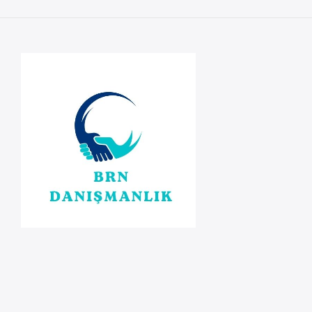
DENETİM
VE
DANIŞMANLIK
ANONİM
ŞİRKETİ