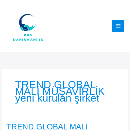
İçeriğe
atla
TREND GLOBAL
MALİ MÜŞAVİRLİK
yeni kurulan şirket
TREND GLOBAL MALİ