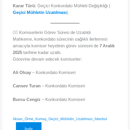
Karar Türü:
Geçici Konkordato Mühleti Değişikliği (
Geçici Mühletin Uzatılması
)
👩‍⚖️ Komiserlerin Görev Süresi de Uzatıldı
Mahkeme, konkordato sürecinin sağlıklı ilerlemesi
amacıyla komiser heyetinin görev süresini de
7 Aralık
2025
tarihine kadar uzattı.
Görevine devam edecek komiserler:
Ali Olcay
– Konkordato Komiseri
Cansev Turan
– Konkordato Komiseri
Burcu Cengiz
– Konkordato Komiseri
Aksan_Örme_Kumaş_Geçici_Mühletin_Uzatılması_İstanbul
İndir