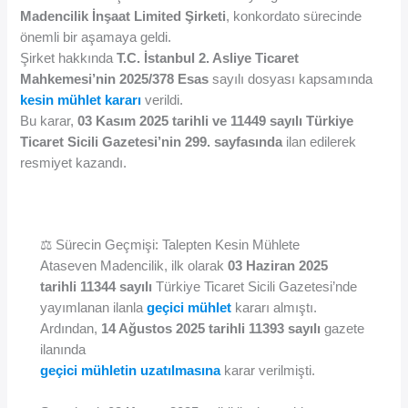
Madencilik İnşaat Limited Şirketi
, konkordato sürecinde
önemli bir aşamaya geldi.
Şirket hakkında
T.C. İstanbul 2. Asliye Ticaret
Mahkemesi’nin 2025/378 Esas
sayılı dosyası kapsamında
kesin mühlet kararı
verildi.
Bu karar,
03 Kasım 2025 tarihli ve 11449 sayılı Türkiye
Ticaret Sicili Gazetesi’nin 299. sayfasında
ilan edilerek
resmiyet kazandı.
⚖️ Sürecin Geçmişi: Talepten Kesin Mühlete
Ataseven Madencilik, ilk olarak
03 Haziran 2025
tarihli 11344 sayılı
Türkiye Ticaret Sicili Gazetesi’nde
yayımlanan ilanla
geçici mühlet
kararı almıştı.
Ardından,
14 Ağustos 2025 tarihli 11393 sayılı
gazete
ilanında
geçici mühletin uzatılmasına
karar verilmişti.