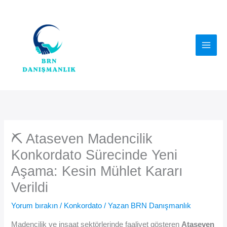
İçeriğe
atla
⛏️ Ataseven Madencilik
Konkordato Sürecinde Yeni
Aşama: Kesin Mühlet Kararı
Verildi
Yorum bırakın
/
Konkordato
/ Yazan
BRN Danışmanlık
Madencilik ve inşaat sektörlerinde faaliyet gösteren
Ataseven