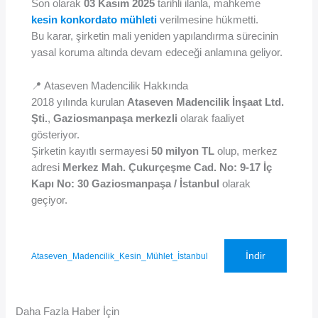
Son olarak
03 Kasım 2025
tarihli ilanla, mahkeme
kesin konkordato mühleti
verilmesine hükmetti.
Bu karar, şirketin mali yeniden yapılandırma sürecinin
yasal koruma altında devam edeceği anlamına geliyor.
📍 Ataseven Madencilik Hakkında
2018 yılında kurulan
Ataseven Madencilik İnşaat Ltd.
Şti.
,
Gaziosmanpaşa merkezli
olarak faaliyet
gösteriyor.
Şirketin kayıtlı sermayesi
50 milyon TL
olup, merkez
adresi
Merkez Mah. Çukurçeşme Cad. No: 9-17 İç
Kapı No: 30 Gaziosmanpaşa / İstanbul
olarak
geçiyor.
İndir
Ataseven_Madencilik_Kesin_Mühlet_İstanbul
Daha Fazla Haber İçin