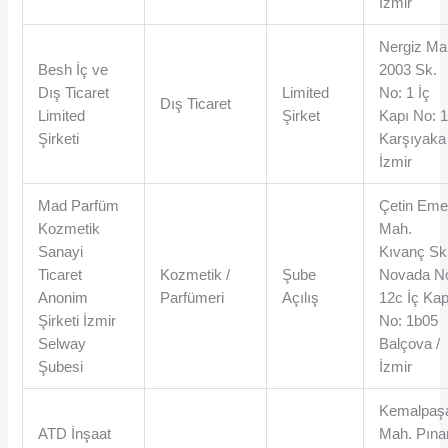
İzmir
Nergiz Ma
Besh İç ve
2003 Sk.
Dış Ticaret
Limited
No: 1 İç
Dış Ticaret
Limited
Şirket
Kapı No: 
Şirketi
Karşıyaka 
İzmir
Mad Parfüm
Çetin Em
Kozmetik
Mah.
Sanayi
Kıvanç Sk
Ticaret
Kozmetik /
Şube
Novada N
Anonim
Parfümeri
Açılış
12c İç Kap
Şirketi İzmir
No: 1b05
Selway
Balçova /
Şubesi
İzmir
Kemalpaş
ATD İnşaat
Mah. Pına