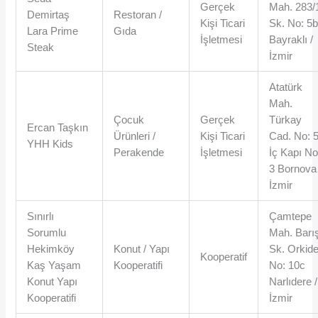
Gerçek
Mah. 283/
Demirtaş
Restoran /
Kişi Ticari
Sk. No: 5
Lara Prime
Gıda
İşletmesi
Bayraklı /
Steak
İzmir
Atatürk
Mah.
Çocuk
Gerçek
Türkay
Ercan Taşkın
Ürünleri /
Kişi Ticari
Cad. No: 
YHH Kids
Perakende
İşletmesi
İç Kapı No
3 Bornova 
İzmir
Sınırlı
Çamtepe
Sorumlu
Mah. Barı
Hekimköy
Konut / Yapı
Sk. Orkid
Kooperatif
Kaş Yaşam
Kooperatifi
No: 10c
Konut Yapı
Narlıdere /
Kooperatifi
İzmir