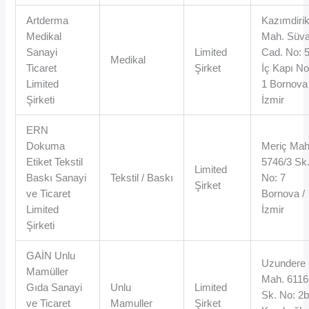
Artderma
Kazımdiri
Medikal
Mah. Süva
Sanayi
Limited
Cad. No: 
Medikal
Ticaret
Şirket
İç Kapı No
Limited
1 Bornova 
Şirketi
İzmir
ERN
Dokuma
Meriç Mah
Etiket Tekstil
5746/3 Sk
Limited
Baskı Sanayi
Tekstil / Baskı
No: 7
Şirket
ve Ticaret
Bornova /
Limited
İzmir
Şirketi
GAİN Unlu
Uzundere
Mamüller
Mah. 6116
Gıda Sanayi
Unlu
Limited
Sk. No: 2
ve Ticaret
Mamuller
Şirket