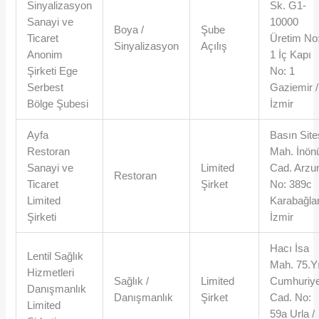
Sinyalizasyon
Sk. G1-
Sanayi ve
10000
Boya /
Şube
Ticaret
Üretim No
Sinyalizasyon
Açılış
Anonim
1 İç Kapı
Şirketi Ege
No: 1
Serbest
Gaziemir /
Bölge Şubesi
İzmir
Ayfa
Basın Site
Restoran
Mah. İnön
Sanayi ve
Limited
Cad. Arz
Restoran
Ticaret
Şirket
No: 389c
Limited
Karabağlar
Şirketi
İzmir
Hacı İsa
Lentil Sağlık
Mah. 75.Yı
Hizmetleri
Sağlık /
Limited
Cumhuriye
Danışmanlık
Danışmanlık
Şirket
Cad. No:
Limited
59a Urla /