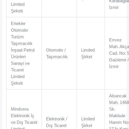
Karabağlar
Limited
İzmir
Şirketi
Ertekler
Otomotiv
Turizm
Emrez
Taşımacılık
Mah. Akç
İnşaat Petrol
Otomotiv /
Limited
Cad. No: 
Ürünleri
Taşımacılık
Şirket
Gaziemir /
Sanayi ve
İzmir
Ticaret
Limited
Şirketi
Alsancak
Mah. 146
Mindvera
Sk.
Elektronik İç
Makbule
Elektronik /
Limited
ve Dış Ticaret
Hanım No
Dış Ticaret
Şirket
Limited
17 İç Kapı