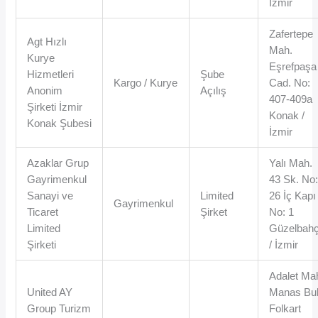
İzmir
Zafertepe
Agt Hızlı
Mah.
Kurye
Eşrefpaşa
Hizmetleri
Şube
Kargo / Kurye
Cad. No:
Anonim
Açılış
407-409a
Şirketi İzmir
Konak /
Konak Şubesi
İzmir
Azaklar Grup
Yalı Mah.
Gayrimenkul
43 Sk. No
Sanayi ve
Limited
26 İç Kapı
Gayrimenkul
Ticaret
Şirket
No: 1
Limited
Güzelbah
Şirketi
/ İzmir
Adalet Ma
United AY
Manas Bul
Group Turizm
Folkart