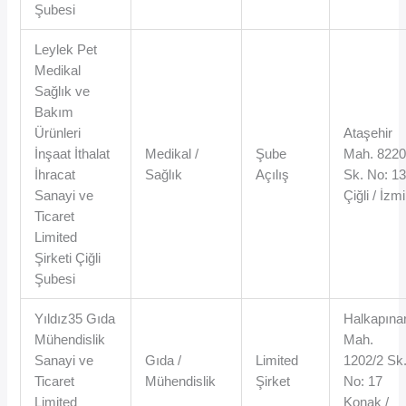
Şubesi
Leylek Pet
Medikal
Sağlık ve
Bakım
Ürünleri
Ataşehir
İnşaat İthalat
Medikal /
Şube
Mah. 822
İhracat
Sağlık
Açılış
Sk. No: 1
Sanayi ve
Çiğli / İzmi
Ticaret
Limited
Şirketi Çiğli
Şubesi
Yıldız35 Gıda
Halkapına
Mühendislik
Mah.
Sanayi ve
Gıda /
Limited
1202/2 Sk
Ticaret
Mühendislik
Şirket
No: 17
Limited
Konak /