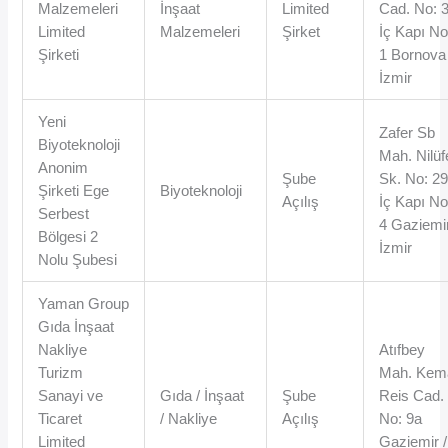
Malzemeleri
İnşaat
Limited
Cad. No: 
Limited
Malzemeleri
Şirket
İç Kapı No
Şirketi
1 Bornova 
İzmir
Yeni
Zafer Sb
Biyoteknoloji
Mah. Nilüf
Anonim
Şube
Sk. No: 2
Şirketi Ege
Biyoteknoloji
Açılış
İç Kapı No
Serbest
4 Gaziemir
Bölgesi 2
İzmir
Nolu Şubesi
Yaman Group
Gıda İnşaat
Nakliye
Atıfbey
Turizm
Mah. Kem
Sanayi ve
Gıda / İnşaat
Şube
Reis Cad.
Ticaret
/ Nakliye
Açılış
No: 9a
Limited
Gaziemir /