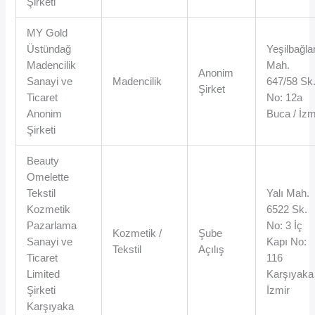
Şirketi
MY Gold
Üstündağ
Yeşilbağla
Madencilik
Mah.
Anonim
Sanayi ve
Madencilik
647/58 Sk
Şirket
Ticaret
No: 12a
Anonim
Buca / İzm
Şirketi
Beauty
Omelette
Tekstil
Yalı Mah.
Kozmetik
6522 Sk.
Pazarlama
No: 3 İç
Kozmetik /
Şube
Sanayi ve
Kapı No:
Tekstil
Açılış
Ticaret
116
Limited
Karşıyaka 
Şirketi
İzmir
Karşıyaka