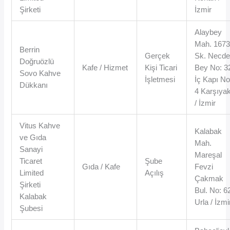
Şirketi
İzmir
Alaybey
Mah. 167
Berrin
Gerçek
Sk. Necde
Doğruözlü
Kafe / Hizmet
Kişi Ticari
Bey No: 3
Sovo Kahve
İşletmesi
İç Kapı No
Dükkanı
4 Karşıya
/ İzmir
Vitus Kahve
Kalabak
ve Gıda
Mah.
Sanayi
Mareşal
Ticaret
Şube
Gıda / Kafe
Fevzi
Limited
Açılış
Çakmak
Şirketi
Bul. No: 6
Kalabak
Urla / İzmi
Şubesi