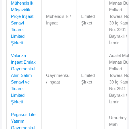
Mühendislik
Manas Bul
Müşavirlik
Folkart
Proje İnşaat
Mühendislik /
Limited
Towers No
Sanayi
İnşaat
Şirket
39 İç Kapı
Ticaret
No: 3201
Limited
Bayraklı /
Şirketi
İzmir
Valoriza
Adalet Ma
İnşaat Emlak
Manas Bul
Gayrimenkul
Folkart
Alım Satım
Gayrimenkul
Limited
Towers No
Sanayi ve
/ İnşaat
Şirket
39 İç Kapı
Ticaret
No: 2511
Limited
Bayraklı /
Şirketi
İzmir
Pegasos Life
Umurbey
Yatırım
Mah.
Gayrimenkul