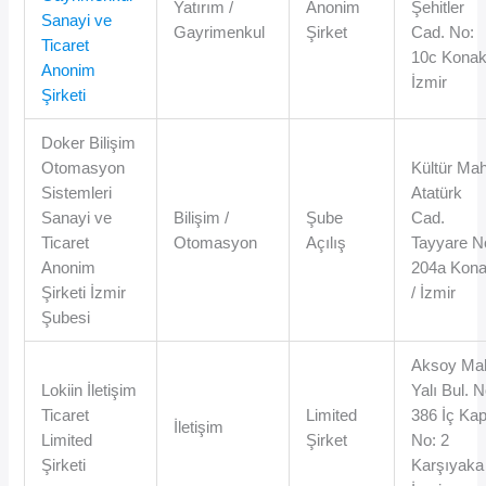
Yatırım /
Anonim
Şehitler
Sanayi ve
Gayrimenkul
Şirket
Cad. No:
Ticaret
10c Konak
Anonim
İzmir
Şirketi
Doker Bilişim
Otomasyon
Kültür Mah
Sistemleri
Atatürk
Sanayi ve
Bilişim /
Şube
Cad.
Ticaret
Otomasyon
Açılış
Tayyare N
Anonim
204a Kon
Şirketi İzmir
/ İzmir
Şubesi
Aksoy Ma
Lokiin İletişim
Yalı Bul. N
Ticaret
Limited
386 İç Kap
İletişim
Limited
Şirket
No: 2
Şirketi
Karşıyaka 