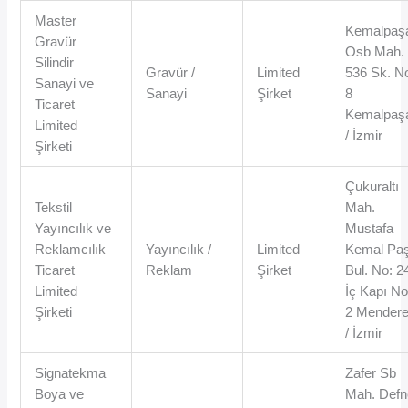
Master
Kemalpaş
Gravür
Osb Mah.
Silindir
Gravür /
Limited
536 Sk. N
Sanayi ve
Sanayi
Şirket
8
Ticaret
Kemalpaş
Limited
/ İzmir
Şirketi
Çukuraltı
Tekstil
Mah.
Yayıncılık ve
Mustafa
Reklamcılık
Yayıncılık /
Limited
Kemal Pa
Ticaret
Reklam
Şirket
Bul. No: 2
Limited
İç Kapı No
Şirketi
2 Mender
/ İzmir
Signatekma
Zafer Sb
Boya ve
Mah. Defn