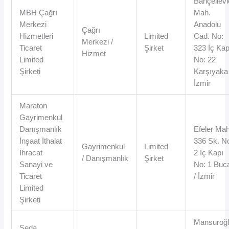
Bahçelievl
MBH Çağrı
Mah.
Merkezi
Anadolu
Çağrı
Hizmetleri
Limited
Cad. No:
Merkezi /
Ticaret
Şirket
323 İç Kap
Hizmet
Limited
No: 22
Şirketi
Karşıyaka 
İzmir
Maraton
Gayrimenkul
Danışmanlık
Efeler Mah
İnşaat İthalat
336 Sk. N
Gayrimenkul
Limited
İhracat
2 İç Kapı
/ Danışmanlık
Şirket
Sanayi ve
No: 1 Buc
Ticaret
/ İzmir
Limited
Şirketi
Mansuroğ
Seda