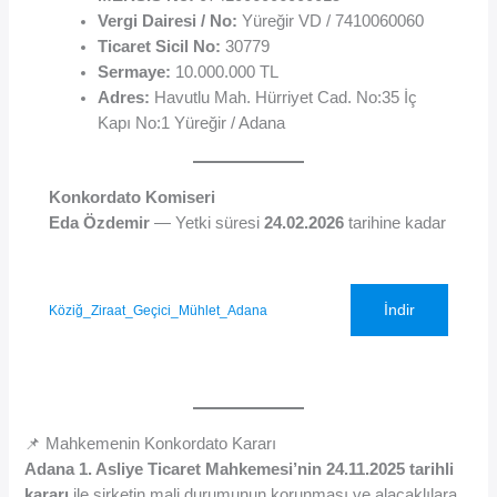
Vergi Dairesi / No:
Yüreğir VD / 7410060060
Ticaret Sicil No:
30779
Sermaye:
10.000.000 TL
Adres:
Havutlu Mah. Hürriyet Cad. No:35 İç
Kapı No:1 Yüreğir / Adana
Konkordato Komiseri
Eda Özdemir
— Yetki süresi
24.02.2026
tarihine kadar
İndir
Köziğ_Ziraat_Geçici_Mühlet_Adana
📌 Mahkemenin Konkordato Kararı
Adana 1. Asliye Ticaret Mahkemesi’nin 24.11.2025 tarihli
kararı
ile şirketin mali durumunun korunması ve alacaklılara