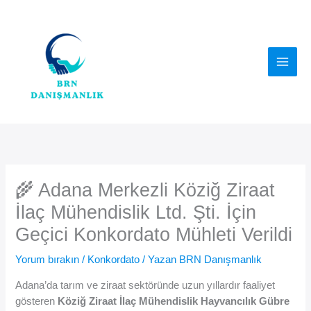
İçeriğe
atla
🌾 Adana Merkezli Köziğ Ziraat
İlaç Mühendislik Ltd. Şti. İçin
Geçici Konkordato Mühleti Verildi
Yorum bırakın
/
Konkordato
/ Yazan
BRN Danışmanlık
Adana’da tarım ve ziraat sektöründe uzun yıllardır faaliyet
gösteren
Köziğ Ziraat İlaç Mühendislik Hayvancılık Gübre