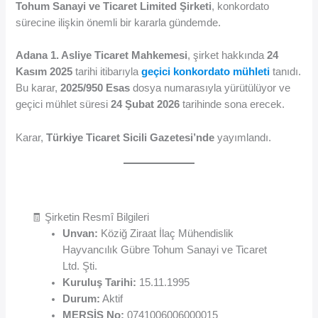
Tohum Sanayi ve Ticaret Limited Şirketi
, konkordato
sürecine ilişkin önemli bir kararla gündemde.
Adana 1. Asliye Ticaret Mahkemesi
, şirket hakkında
24
Kasım 2025
tarihi itibarıyla
geçici konkordato mühleti
tanıdı.
Bu karar,
2025/950 Esas
dosya numarasıyla yürütülüyor ve
geçici mühlet süresi
24 Şubat 2026
tarihinde sona erecek.
Karar,
Türkiye Ticaret Sicili Gazetesi’nde
yayımlandı.
🧾 Şirketin Resmî Bilgileri
Unvan:
Köziğ Ziraat İlaç Mühendislik
Hayvancılık Gübre Tohum Sanayi ve Ticaret
Ltd. Şti.
Kuruluş Tarihi:
15.11.1995
Durum:
Aktif
MERSİS No:
0741006006000015