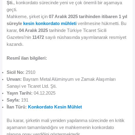
Şti.
, konkordato sürecinde yeni ve çok önemli bir aşamaya
geçti.
Mahkeme, şirket için
07 Aralık 2025 tarihinden itibaren 1 yıl
süreyle
kesin konkordato mühleti
verilmesine hükmetti. Bu
karar,
04 Aralık 2025
tarihinde Türkiye Ticaret Sicili
Gazetesi’nin
11472
sayılı nüshasında yayımlanarak resmiyet
kazandı.
Resmî ilan bilgileri:
Sicil No:
2910
Unvan:
Bayram Metal Alüminyum ve Zamak Alaşımları
Sanayi ve Ticaret Ltd. Şti.
Yayın Tarihi:
04.12.2025
Sayfa:
191
İlan Türü:
Konkordato Kesin Mühlet
Bu karar, şirketin mali yeniden yapılanma sürecinde en kritik
aşamanın tamamlandığını ve mahkemenin konkordato
planına onay verdiğini göstermektedir.