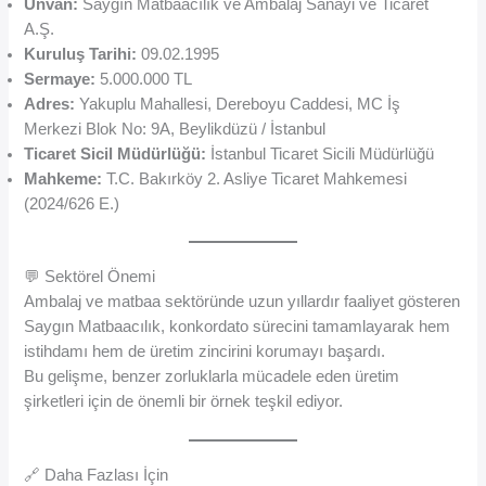
Unvan:
Saygın Matbaacılık ve Ambalaj Sanayi ve Ticaret
A.Ş.
Kuruluş Tarihi:
09.02.1995
Sermaye:
5.000.000 TL
Adres:
Yakuplu Mahallesi, Dereboyu Caddesi, MC İş
Merkezi Blok No: 9A, Beylikdüzü / İstanbul
Ticaret Sicil Müdürlüğü:
İstanbul Ticaret Sicili Müdürlüğü
Mahkeme:
T.C. Bakırköy 2. Asliye Ticaret Mahkemesi
(2024/626 E.)
💬 Sektörel Önemi
Ambalaj ve matbaa sektöründe uzun yıllardır faaliyet gösteren
Saygın Matbaacılık, konkordato sürecini tamamlayarak hem
istihdamı hem de üretim zincirini korumayı başardı.
Bu gelişme, benzer zorluklarla mücadele eden üretim
şirketleri için de önemli bir örnek teşkil ediyor.
🔗 Daha Fazlası İçin