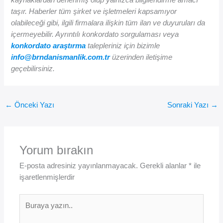
kaynaklardan derlenmiş olup yalnızca bilgilendirme amacı
taşır. Haberler tüm şirket ve işletmeleri kapsamıyor
olabileceği gibi, ilgili firmalara ilişkin tüm ilan ve duyuruları da
içermeyebilir. Ayrıntılı konkordato sorgulaması veya
konkordato araştırma
talepleriniz için bizimle
info@brndanismanlik.com.tr
üzerinden iletişime
geçebilirsiniz.
←
Önceki Yazı
Sonraki Yazı
→
Yorum bırakın
E-posta adresiniz yayınlanmayacak.
Gerekli alanlar
*
ile
işaretlenmişlerdir
Buraya
yazın..