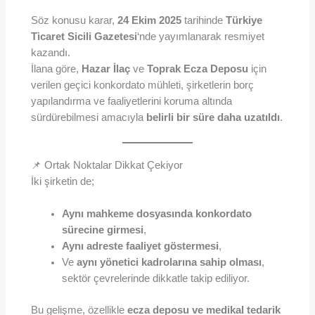
Söz konusu karar,
24 Ekim 2025
tarihinde
Türkiye
Ticaret Sicili Gazetesi
‘nde yayımlanarak resmiyet
kazandı.
İlana göre,
Hazar İlaç
ve
Toprak Ecza Deposu
için
verilen geçici konkordato mühleti, şirketlerin borç
yapılandırma ve faaliyetlerini koruma altında
sürdürebilmesi amacıyla
belirli bir süre daha uzatıldı
.
📌 Ortak Noktalar Dikkat Çekiyor
İki şirketin de;
Aynı mahkeme dosyasında konkordato
sürecine girmesi
,
Aynı adreste faaliyet göstermesi
,
Ve
aynı yönetici kadrolarına sahip olması
,
sektör çevrelerinde dikkatle takip ediliyor.
Bu gelişme, özellikle
ecza deposu ve medikal tedarik