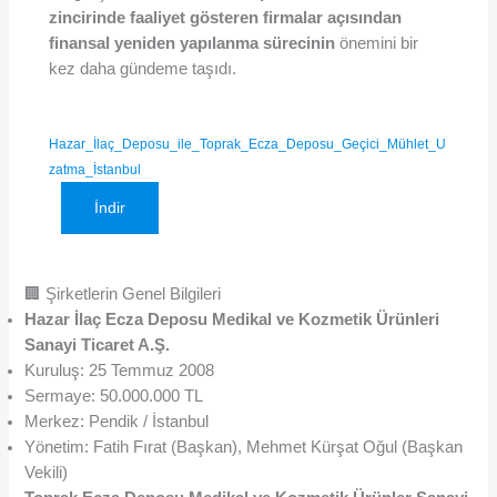
zincirinde faaliyet gösteren firmalar açısından
finansal yeniden yapılanma sürecinin
önemini bir
kez daha gündeme taşıdı.
Hazar_İlaç_Deposu_ile_Toprak_Ecza_Deposu_Geçici_Mühlet_U
zatma_İstanbul
İndir
🏢 Şirketlerin Genel Bilgileri
Hazar İlaç Ecza Deposu Medikal ve Kozmetik Ürünleri
Sanayi Ticaret A.Ş.
Kuruluş: 25 Temmuz 2008
Sermaye: 50.000.000 TL
Merkez: Pendik / İstanbul
Yönetim: Fatih Fırat (Başkan), Mehmet Kürşat Oğul (Başkan
Vekili)