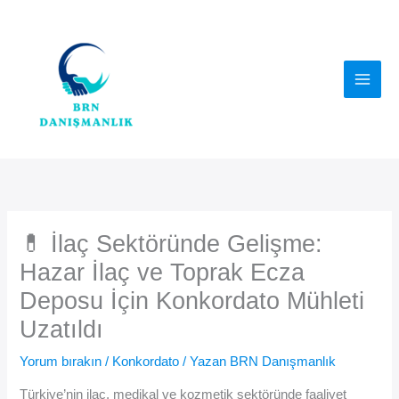
İçeriğe
atla
💊 İlaç Sektöründe Gelişme:
Hazar İlaç ve Toprak Ecza
Deposu İçin Konkordato Mühleti
Uzatıldı
Yorum bırakın
/
Konkordato
/ Yazan
BRN Danışmanlık
Türkiye’nin ilaç, medikal ve kozmetik sektöründe faaliyet