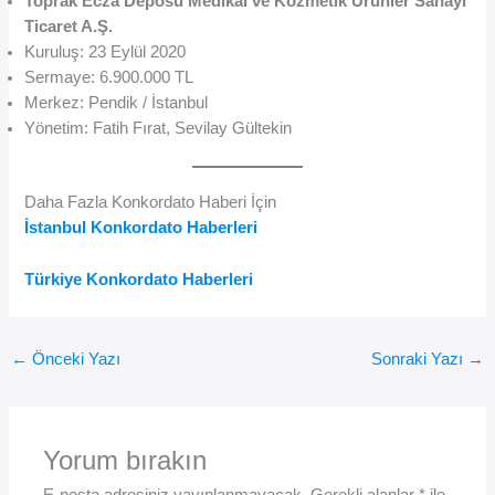
Toprak Ecza Deposu Medikal ve Kozmetik Ürünler Sanayi
Ticaret A.Ş.
Kuruluş: 23 Eylül 2020
Sermaye: 6.900.000 TL
Merkez: Pendik / İstanbul
Yönetim: Fatih Fırat, Sevilay Gültekin
Daha Fazla Konkordato Haberi İçin
İstanbul Konkordato Haberleri
Türkiye Konkordato Haberleri
←
Önceki Yazı
Sonraki Yazı
→
Yorum bırakın
E-posta adresiniz yayınlanmayacak.
Gerekli alanlar
*
ile