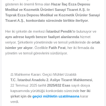
gösteren iki önemli firma olan
Hazar İlaç Ecza Deposu
Medikal ve Kozmetik Ürünleri Sanayi Ticaret A.Ş.
ile
Toprak Ecza Deposu Medikal ve Kozmetik Ürünler Sanayi
Ticaret A.Ş.
,
konkordato sürecinde birlikte ilerliyor
.
Her iki şirketin de merkezi
İstanbul Pendik
’te bulunuyor ve
aynı adrese kayıtlı benzer faaliyet alanlarında
hizmet
veriyor. Şirketlerin yönetiminde ve temsil yetkilerinde de
ortak
isimler yer alıyor
. Özellikle
Fatih Fırat
, her iki firmada da
yönetim ve temsil görevlerini sürdürüyor.
⚖️ Mahkeme Kararı: Geçici Mühlet Uzatıldı
T.C. İstanbul Anadolu 2. Asliye Ticaret Mahkemesi
,
22 Temmuz 2025 tarihli
2025/632 Esas
sayılı dosya
kapsamında yürüttüğü konkordato sürecinde
her iki
şirket için de
geçici mühletin uzatılmasına
karar
verdi.