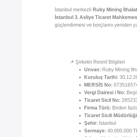
İstanbul merkezli
Ruby Mining İthalat
İstanbul 3. Asliye Ticaret Mahkemes
güçlendirmesi ve borçlarını yeniden y
📌 Şirketin Resmî Bilgileri
Unvan:
Ruby Mining İthal
Kuruluş Tarihi:
30.12.2
MERSİS No:
07351657
Vergi Dairesi / No:
Beşi
Ticaret Sicil No:
285233
Firma Türü:
Birden fazla 
Ticaret Sicili Müdürlüğ
Şehir:
İstanbul
Sermaye:
40.000.000 T