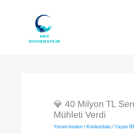
İçeriğe
atla
💎 40 Milyon TL Se
Mühleti Verdi
Yorum bırakın
/
Konkordato
/ Yazan
B