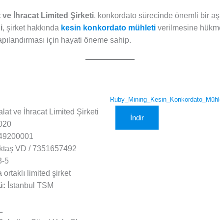
 ve İhracat Limited Şirketi
, konkordato sürecinde önemli bir aş
i
, şirket hakkında
kesin konkordato mühleti
verilmesine hükmet
apılandırması için hayati öneme sahip.
Ruby_Mining_Kesin_Konkordato_Mühlet
at ve İhracat Limited Şirketi
İndir
020
49200001
ktaş VD / 7351657492
-5
ortaklı limited şirket
ü:
İstanbul TSM
L