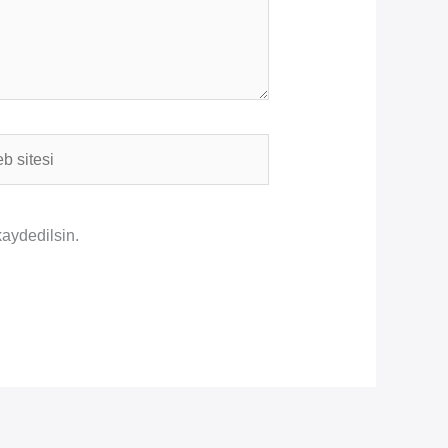
i
kaydedilsin.