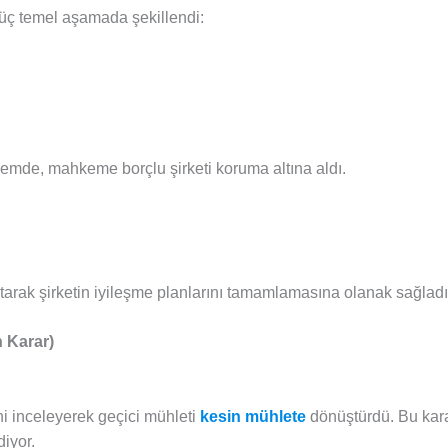
üç temel aşamada şekillendi:
nemde, mahkeme borçlu şirketi koruma altına aldı.
tarak şirketin iyileşme planlarını tamamlamasına olanak sağladı
 Karar)
i inceleyerek geçici mühleti
kesin mühlete
dönüştürdü. Bu kara
diyor.