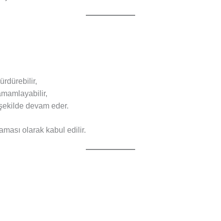
:
rdürebilir,
amamlayabilir,
 şekilde devam eder.
ması olarak kabul edilir.