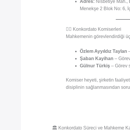
Adres:
Nisbetiye Mah., B
Menekşe 2 Blok No: 6, İç
👩‍⚖️ Konkordato Komiserleri
Mahkemenin görevlendirdiği üç 
Özlem Ayyıldız Taylan
–
Şaban Kayihan
– Görev
Gülnur Türkiş
– Görev s
Komiser heyeti, şirketin faaliye
disiplinin sağlanmasından soru
🏛 Konkordato Süreci ve Mahkeme Kar