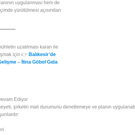
planının uygulanması hem de
içimde yürütülmesi açısından
ühletin uzatılması kararı ile
laşmak için 👉
Balıkesir’de
elişme – İtina Göbel Gıda
Devam Ediyor
yeti, şirketin mali durumunu denetlemeye ve planın uygulanabi
şunlardır:
ri