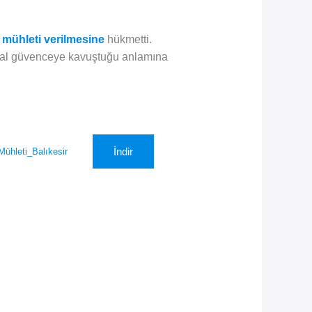
mühleti verilmesine
hükmetti.
yasal güvenceye kavuştuğu anlamına
İndir
ühleti_Balıkesir