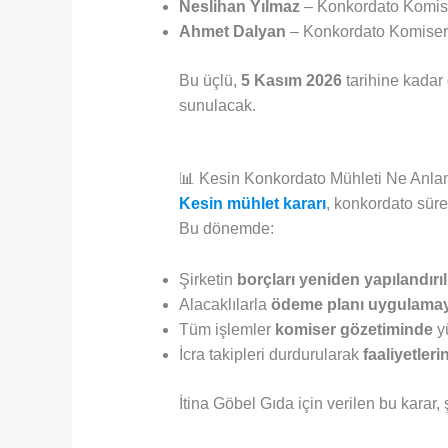
Neslihan Yılmaz
– Konkordato Komis
Ahmet Dalyan
– Konkordato Komiser
Bu üçlü,
5 Kasım 2026
tarihine kadar
sunulacak.
📊 Kesin Konkordato Mühleti Ne Anla
Kesin mühlet kararı
, konkordato sürec
Bu dönemde:
Şirketin
borçları yeniden yapılandırıl
Alacaklılarla
ödeme planı uygulamaya
Tüm işlemler
komiser gözetiminde
yü
İcra takipleri durdurularak
faaliyetleri
İtina Göbel Gıda için verilen bu karar