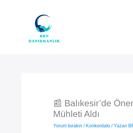
İçeriğe
atla
📰 Balıkesir’de Öne
Mühleti Aldı
Yorum bırakın
/
Konkordato
/ Yazan
B