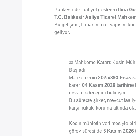
Balıkesir’de faaliyet gösteren
İtina G
T.C. Balıkesir Asliye Ticaret Mahke
Bu gelişme, firmanın mali yapısını ko
geliyor.
⚖️ Mahkeme Kararı: Kesin Mühl
Başladı
Mahkemenin
2025/393 Esas
sa
karar,
04 Kasım 2026 tarihine
devam edeceğini belirtiyor.
Bu süreçte şirket, mevcut faaliy
karşı hukuki koruma altında ola
Kesin mühletin verilmesiyle bir
görev süresi de
5 Kasım 2026
t