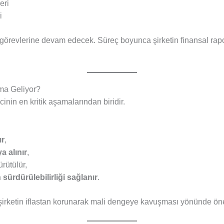
eri
i
 görevlerine devam edecek. Süreç boyunca şirketin finansal ra
ma Geliyor?
inin en kritik aşamalarından biridir.
ır
,
 alınır
,
rütülür,
n sürdürülebilirliği sağlanır
.
, şirketin iflastan korunarak mali dengeye kavuşması yönünde öne