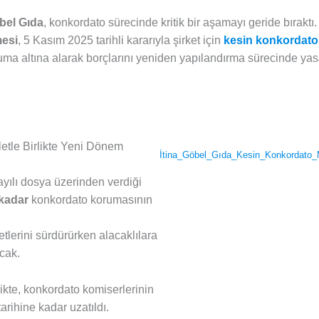
öbel Gıda
, konkordato sürecinde kritik bir aşamayı geride bıraktı.
mesi
, 5 Kasım 2025 tarihli kararıyla şirket için
kesin konkordato 
ruma altına alarak borçlarını yeniden yapılandırma sürecinde 
etle Birlikte Yeni Dönem
İtina_Göbel_Gıda_Kesin_Konkordato_M
yılı dosya üzerinden verdiği
 kadar
konkordato korumasının
etlerini sürdürürken alacaklılara
cak.
likte, konkordato komiserlerinin
arihine kadar uzatıldı.