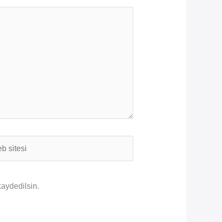
i
kaydedilsin.