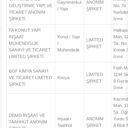
Gayrimenkul
ANONİM
GELİŞTİRME YAPI VE
No: 7b
/ Yapı
ŞİRKET
TİCARET ANONİM
Narlıder
ŞİRKETİ
İzmir
FA KONUT YAPI
Halkapı
İNŞAAT
Konut / Yapı
Mah. 1
LİMİTED
MÜHENDİSLİK
/
Sk. No:
ŞİRKET
SANAYİ VE TİCARET
Mühendislik
Konak /
LİMİTED ŞİRKETİ
İzmir
Fatih M
BGF KİMYA SANAYİ
LİMİTED
1194 Sk
VE TİCARET LİMİTED
Kimya
ŞİRKET
8 Gazie
ŞİRKETİ
İzmir
Kazımdi
Mah. 3
Sk. Öğr
DBMG İNŞAAT VE
İnşaat /
ANONİM
Yurdu S
TAAHHÜT ANONİM
Taahhüt
ŞİRKET
A Blok 