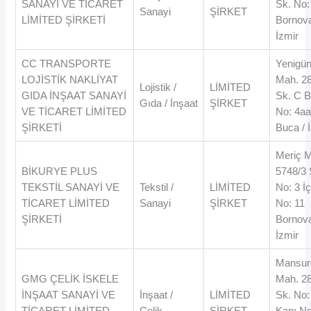
SANAYİ VE TİCARET
Sk. No:
Sanayi
ŞİRKET
LİMİTED ŞİRKETİ
Bornova
İzmir
CC TRANSPORTE
Yenigü
LOJİSTİK NAKLİYAT
Mah. 2
Lojistik /
LİMİTED
GIDA İNŞAAT SANAYİ
Sk. C B
Gıda / İnşaat
ŞİRKET
VE TİCARET LİMİTED
No: 4a
ŞİRKETİ
Buca / 
Meriç 
BİKURYE PLUS
5748/3 
TEKSTİL SANAYİ VE
Tekstil /
LİMİTED
No: 3 İ
TİCARET LİMİTED
Sanayi
ŞİRKET
No: 11
ŞİRKETİ
Bornova
İzmir
Mansur
GMG ÇELİK İSKELE
Mah. 2
İNŞAAT SANAYİ VE
İnşaat /
LİMİTED
Sk. No:
TİCARET LİMİTED
Çelik
ŞİRKET
Kapı No