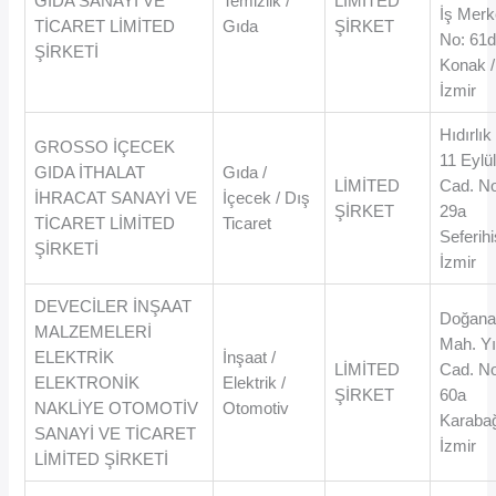
GIDA SANAYİ VE
Temizlik /
LİMİTED
İş Merk
TİCARET LİMİTED
Gıda
ŞİRKET
No: 61
ŞİRKETİ
Konak /
İzmir
Hıdırlı
GROSSO İÇECEK
11 Eylü
GIDA İTHALAT
Gıda /
LİMİTED
Cad. N
İHRACAT SANAYİ VE
İçecek / Dış
ŞİRKET
29a
TİCARET LİMİTED
Ticaret
Seferihi
ŞİRKETİ
İzmir
DEVECİLER İNŞAAT
Doğan
MALZEMELERİ
Mah. Yı
ELEKTRİK
İnşaat /
LİMİTED
Cad. N
ELEKTRONİK
Elektrik /
ŞİRKET
60a
NAKLİYE OTOMOTİV
Otomotiv
Karabağ
SANAYİ VE TİCARET
İzmir
LİMİTED ŞİRKETİ