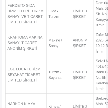
Demirk
FERDETO GIDA
Mah. 6
HİZMETLERİ TURİZM
Gıda /
LİMİTED
Sk. No:
SANAYİ VE TİCARET
Turizm
ŞİRKET
Karşıya
LİMİTED ŞİRKETİ
İzmir
Zafer M
KRAFTOMA MAKİNA
Makine /
ANONİM
2325 Sk
SANAYİ TİCARET
Sanayi
ŞİRKET
10-12 B
ANONİM ŞİRKETİ
İzmir
Selvili 
4019/4 
EGE LOCA TURİZM
Turizm /
LİMİTED
Bakır 
SEYAHAT TİCARET
Seyahat
ŞİRKET
No: 5h
LİMİTED ŞİRKETİ
Karabağ
İzmir
Barbar
NARKON KİMYA
Mah. 5
Kimya /
LİMİTED