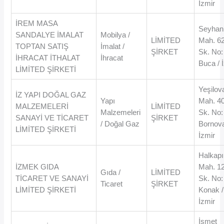
İzmir
İREM MASA
Seyhan
SANDALYE İMALAT
Mobilya /
LİMİTED
Mah. 6
TOPTAN SATIŞ
İmalat /
ŞİRKET
Sk. No:
İHRACAT İTHALAT
İhracat
Buca / 
LİMİTED ŞİRKETİ
Yeşilov
İZ YAPI DOĞAL GAZ
Yapı
Mah. 4
MALZEMELERİ
LİMİTED
Malzemeleri
Sk. No:
SANAYİ VE TİCARET
ŞİRKET
/ Doğal Gaz
Bornova
LİMİTED ŞİRKETİ
İzmir
Halkapı
İZMEK GIDA
Mah. 1
Gıda /
LİMİTED
TİCARET VE SANAYİ
Sk. No:
Ticaret
ŞİRKET
LİMİTED ŞİRKETİ
Konak /
İzmir
İsmet