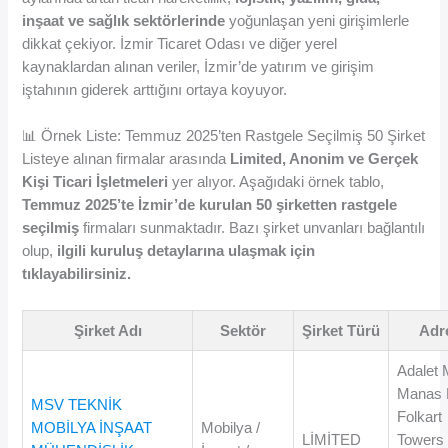
inşaat ve sağlık sektörlerinde
yoğunlaşan yeni girişimlerle
dikkat çekiyor. İzmir Ticaret Odası ve diğer yerel
kaynaklardan alınan veriler, İzmir’de yatırım ve girişim
iştahının giderek arttığını ortaya koyuyor.
📊 Örnek Liste: Temmuz 2025’ten Rastgele Seçilmiş 50 Şirket
Listeye alınan firmalar arasında
Limited, Anonim ve Gerçek
Kişi Ticari İşletmeleri
yer alıyor. Aşağıdaki örnek tablo,
Temmuz 2025’te İzmir’de kurulan 50 şirketten rastgele
seçilmiş
firmaları sunmaktadır. Bazı şirket unvanları bağlantılı
olup,
ilgili kuruluş detaylarına ulaşmak için
tıklayabilirsiniz.
Şirket Adı
Sektör
Şirket Türü
Adr
Adalet 
Manas 
MSV TEKNİK
Folkart
MOBİLYA İNŞAAT
Mobilya /
LİMİTED
Towers