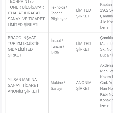
TECHPRİNT35
Kaptan
TONER BİLGİSAYAR
Teknoloji /
LİMİTED
1362 S
İTHALAT İHRACAT
Toner /
ŞİRKET
Çamlıbe
SANAYİ VE TİCARET
Bilgisayar
41c Kon
LİMİTED ŞİRKETİ
İzmir
BRACO İNŞAAT
Çamlık
İnşaat /
TURİZM LOJİSTİK
LİMİTED
Mah. 2
Turizm /
GIDA LİMİTED
ŞİRKET
Sk. No:
Gıda
ŞİRKETİ
Buca / 
Akdeni
Mah. Va
Kazım D
YILSAN MAKİNA
Makine /
ANONİM
Cad. Ye
SANAYİ TİCARET
Sanayi
ŞİRKET
Han No:
ANONİM ŞİRKETİ
Kapı No
Konak /
İzmir