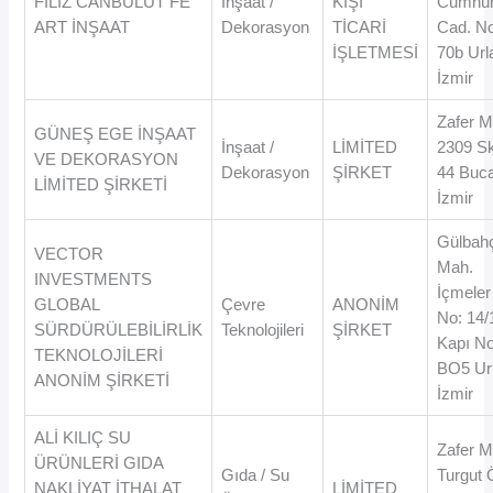
FİLİZ CANBULUT FE
İnşaat /
KİŞİ
Cumhur
ART İNŞAAT
Dekorasyon
TİCARİ
Cad. N
İŞLETMESİ
70b Urla
İzmir
Zafer M
GÜNEŞ EGE İNŞAAT
İnşaat /
LİMİTED
2309 Sk
VE DEKORASYON
Dekorasyon
ŞİRKET
44 Buca
LİMİTED ŞİRKETİ
İzmir
Gülbah
VECTOR
Mah.
INVESTMENTS
İçmeler
GLOBAL
Çevre
ANONİM
No: 14/
SÜRDÜRÜLEBİLİRLİK
Teknolojileri
ŞİRKET
Kapı No
TEKNOLOJİLERİ
BO5 Url
ANONİM ŞİRKETİ
İzmir
ALİ KILIÇ SU
Zafer M
ÜRÜNLERİ GIDA
Gıda / Su
Turgut 
NAKLİYAT İTHALAT
LİMİTED