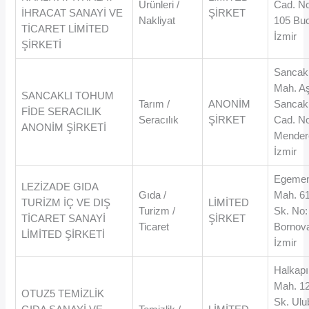
Ürünleri /
Cad. N
İHRACAT SANAYİ VE
ŞİRKET
Nakliyat
105 Buc
TİCARET LİMİTED
İzmir
ŞİRKETİ
Sancakl
Mah. A
SANCAKLI TOHUM
Tarım /
ANONİM
Sancakl
FİDE SERACILIK
Seracılık
ŞİRKET
Cad. No
ANONİM ŞİRKETİ
Mender
İzmir
Egemen
LEZİZADE GIDA
Gıda /
Mah. 6
TURİZM İÇ VE DIŞ
LİMİTED
Turizm /
Sk. No:
TİCARET SANAYİ
ŞİRKET
Ticaret
Bornova
LİMİTED ŞİRKETİ
İzmir
Halkapı
Mah. 1
OTUZ5 TEMİZLİK
Sk. Ulu