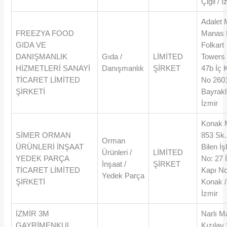
Çiğli / İ
Adalet 
FREEZYA FOOD
Manas 
GIDA VE
Folkart
DANIŞMANLIK
Gıda /
LİMİTED
Towers
HİZMETLERİ SANAYİ
Danışmanlık
ŞİRKET
47b İç 
TİCARET LİMİTED
No 260
ŞİRKETİ
Bayraklı
İzmir
Konak 
SİMER ORMAN
853 Sk.
Orman
ÜRÜNLERİ İNŞAAT
Bilen İ
Ürünleri /
LİMİTED
YEDEK PARÇA
No: 27 
İnşaat /
ŞİRKET
TİCARET LİMİTED
Kapı No
Yedek Parça
ŞİRKETİ
Konak /
İzmir
İZMİR 3M
Narlı M
GAYRİMENKUL
Kızılay