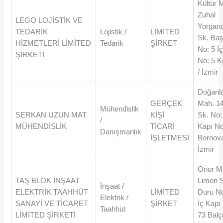
Kültür 
Zuhal
LEGO LOJİSTİK VE
Yorganc
TEDARİK
Lojistik /
LİMİTED
Sk. Ba
HİZMETLERİ LİMİTED
Tedarik
ŞİRKET
No: 5 İ
ŞİRKETİ
No: 5 
/ İzmir
Doğanl
GERÇEK
Mah. 1
Mühendislik
SERKAN UZUN MAT
KİŞİ
Sk. No:
/
MÜHENDİSLİK
TİCARİ
Kapı No
Danışmanlık
İŞLETMESİ
Bornova
İzmir
Onur M
TAŞ BLOK İNŞAAT
Limon 
İnşaat /
ELEKTRİK TAAHHÜT
LİMİTED
Duru No
Elektrik /
SANAYİ VE TİCARET
ŞİRKET
İç Kapı
Taahhüt
LİMİTED ŞİRKETİ
73 Balç