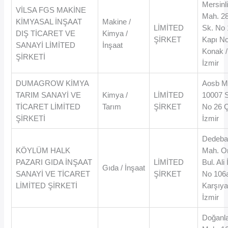
Mersinl
VİLSA FGS MAKİNE
Mah. 2
KİMYASAL İNŞAAT
Makine /
LİMİTED
Sk. No 
DIŞ TİCARET VE
Kimya /
ŞİRKET
Kapı N
SANAYİ LİMİTED
İnşaat
Konak /
ŞİRKETİ
İzmir
DUMAGROW KİMYA
Aosb M
TARIM SANAYİ VE
Kimya /
LİMİTED
10007 
TİCARET LİMİTED
Tarım
ŞİRKET
No 26 Çi
ŞİRKETİ
İzmir
Dedeba
KÖYLÜM HALK
Mah. O
PAZARI GIDA İNŞAAT
LİMİTED
Bul. Ali
Gıda / İnşaat
SANAYİ VE TİCARET
ŞİRKET
No 106
LİMİTED ŞİRKETİ
Karşıya
İzmir
Doğanl