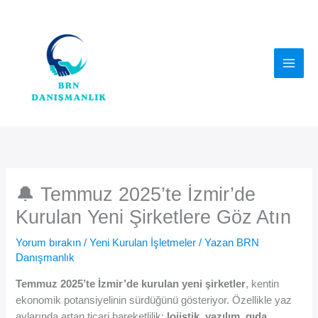
İçeriğe
atla
🔔 Temmuz 2025’te İzmir’de
Kurulan Yeni Şirketlere Göz Atın
Yorum bırakın
/
Yeni Kurulan İşletmeler
/ Yazan
BRN
Danışmanlık
Temmuz 2025’te İzmir’de kurulan yeni şirketler
, kentin
ekonomik potansiyelinin sürdüğünü gösteriyor. Özellikle yaz
aylarında artan ticari hareketlilik;
lojistik, yazılım, gıda,