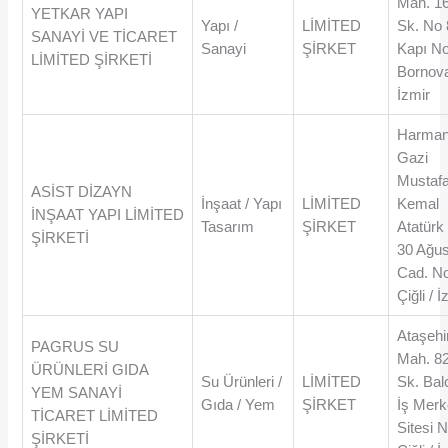
Mah. 1
YETKAR YAPI
Yapı /
LİMİTED
Sk. No 
SANAYİ VE TİCARET
Sanayi
ŞİRKET
Kapı N
LİMİTED ŞİRKETİ
Bornova
İzmir
Harman
Gazi
Mustaf
ASİST DİZAYN
İnşaat / Yapı
LİMİTED
Kemal
İNŞAAT YAPI LİMİTED
Tasarım
ŞİRKET
Atatürk
ŞİRKETİ
30 Ağu
Cad. N
Çiğli / İ
Ataşehi
PAGRUS SU
Mah. 8
ÜRÜNLERİ GIDA
Su Ürünleri /
LİMİTED
Sk. Balc
YEM SANAYİ
Gıda / Yem
ŞİRKET
İş Merk
TİCARET LİMİTED
Sitesi 
ŞİRKETİ