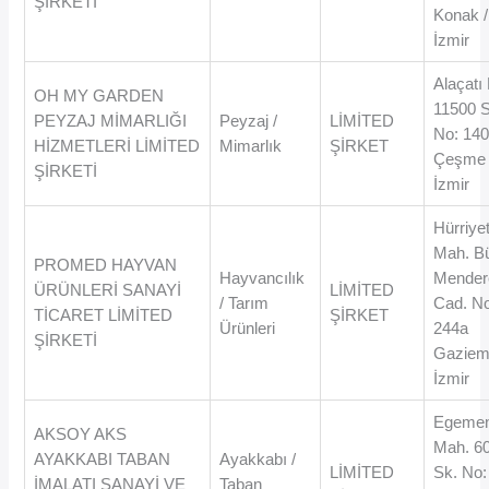
ŞİRKETİ
Konak /
İzmir
Alaçatı
OH MY GARDEN
11500 
PEYZAJ MİMARLIĞI
Peyzaj /
LİMİTED
No: 14
HİZMETLERİ LİMİTED
Mimarlık
ŞİRKET
Çeşme 
ŞİRKETİ
İzmir
Hürriye
Mah. B
PROMED HAYVAN
Hayvancılık
Mender
ÜRÜNLERİ SANAYİ
LİMİTED
/ Tarım
Cad. N
TİCARET LİMİTED
ŞİRKET
Ürünleri
244a
ŞİRKETİ
Gaziemi
İzmir
Egemen
AKSOY AKS
Mah. 6
AYAKKABI TABAN
Ayakkabı /
LİMİTED
Sk. No:
İMALATI SANAYİ VE
Taban