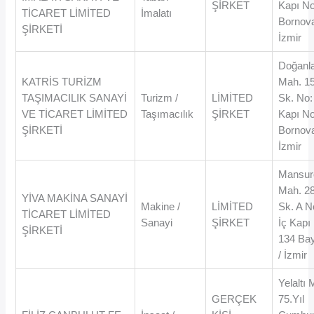
ŞİRKET
Kapı No
TİCARET LİMİTED
İmalatı
Bornova
ŞİRKETİ
İzmir
Doğanl
KATRİS TURİZM
Mah. 1
TAŞIMACILIK SANAYİ
Turizm /
LİMİTED
Sk. No:
VE TİCARET LİMİTED
Taşımacılık
ŞİRKET
Kapı No
ŞİRKETİ
Bornova
İzmir
Mansur
Mah. 2
YİVA MAKİNA SANAYİ
Makine /
LİMİTED
Sk. A N
TİCARET LİMİTED
Sanayi
ŞİRKET
İç Kapı
ŞİRKETİ
134 Bay
/ İzmir
Yelaltı
GERÇEK
75.Yıl