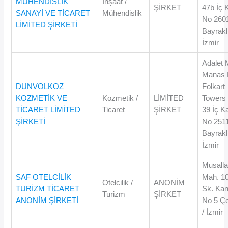
MÜHENDİSLİK
İnşaat /
ŞİRKET
47b İç 
SANAYİ VE TİCARET
Mühendislik
No 260
LİMİTED ŞİRKETİ
Bayraklı
İzmir
Adalet 
Manas 
DUNVOLKOZ
Folkart
KOZMETİK VE
Kozmetik /
LİMİTED
Towers
TİCARET LİMİTED
Ticaret
ŞİRKET
39 İç K
ŞİRKETİ
No 251
Bayraklı
İzmir
Musall
SAF OTELCİLİK
Mah. 1
Otelcilik /
ANONİM
TURİZM TİCARET
Sk. Kan
Turizm
ŞİRKET
ANONİM ŞİRKETİ
No 5 Ç
/ İzmir