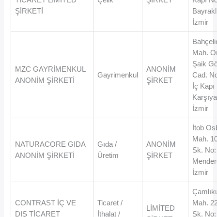
ŞİRKETİ
Bayraklı
İzmir
Bahçeli
Mah. O
Şaik G
MZC GAYRİMENKUL
ANONİM
Gayrimenkul
Cad. No
ANONİM ŞİRKETİ
ŞİRKET
İç Kapı
Karşıya
İzmir
İtob Os
Mah. 1
NATURACORE GIDA
Gıda /
ANONİM
Sk. No:
ANONİM ŞİRKETİ
Üretim
ŞİRKET
Mender
İzmir
Çamlık
CONTRAST İÇ VE
Ticaret /
Mah. 2
LİMİTED
DIŞ TİCARET
İthalat /
Sk. No: