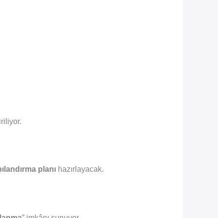
iliyor.
pılandırma planı
hazırlayacak.
ılanma
” imkânı sunuyor.