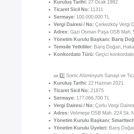
Kuruluş Tarihi:
27 Ocak 1982
Ticaret Sicil No:
11311
Sermaye:
100.000.000 TL
Vergi Dairesi / No:
Çerkezköy Vergi D
Adres:
Gazi Osman Paşa OSB Mah. 5.
Yönetim Kurulu Başkanı:
Barış Do
Temsile Yetkililer:
Barış Doğan, Haka
Konkordato Türü:
Geçici konkordato 
🧱 3️⃣ Sonic Alüminyum Sanayi ve Tica
Kuruluş Tarihi:
22 Haziran 2021
Ticaret Sicil No:
21875
Sermaye:
177.066.700 TL
Vergi Dairesi / No:
Çorlu Vergi Daire
Adres:
Velimeşe OSB Mah. 224 Sk. No
Yönetim Kurulu Başkanı:
Smarttech
Yönetim Kurulu Üyeleri:
Barış Doğa