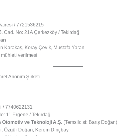
airesi / 7721536215
 Cad. No: 21A Çerkezköy / Tekirdağ
ğan
n Karakaş, Koray Çevik, Mustafa Yaran
mühleti verilmesi
ret Anonim Şirketi
si / 7740622131
: 11 Ergene / Tekirdağ
 Otomotiv ve Teknoloji A.Ş.
(Temsilcisi: Barış Doğan)
n, Özgür Doğan, Kerem Dinçbay