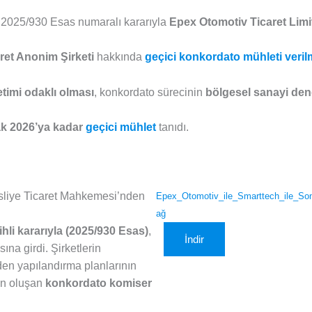
, 2025/930 Esas numaralı kararıyla
Epex Otomotiv Ticaret Limit
et Anonim Şirketi
hakkında
geçici konkordato mühleti veri
timi odaklı olması
, konkordato sürecinin
bölgesel sanayi den
k 2026’ya kadar
geçici mühlet
tanıdı.
sliye Ticaret Mahkemesi’nden
Epex_Otomotiv_ile_Smarttech_ile_So
ağ
hli kararıyla (2025/930 Esas)
,
İndir
na girdi. Şirketlerin
iden yapılandırma planlarının
den oluşan
konkordato komiser