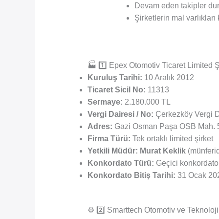
Devam eden takipler dur
Şirketlerin mal varlıkları 
🏭 1️⃣ Epex Otomotiv Ticaret Limited Ş
Kuruluş Tarihi:
10 Aralık 2012
Ticaret Sicil No:
11313
Sermaye:
2.180.000 TL
Vergi Dairesi / No:
Çerkezköy Vergi D
Adres:
Gazi Osman Paşa OSB Mah. 5.
Firma Türü:
Tek ortaklı limited şirket
Yetkili Müdür:
Murat Keklik
(münferid
Konkordato Türü:
Geçici konkordato 
Konkordato Bitiş Tarihi:
31 Ocak 20
⚙️ 2️⃣ Smarttech Otomotiv ve Teknoloji