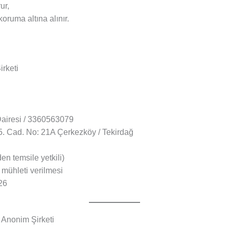
ur,
koruma altına alınır.
irketi
airesi / 3360563079
 Cad. No: 21A Çerkezköy / Tekirdağ
en temsile yetkili)
mühleti verilmesi
26
 Anonim Şirketi