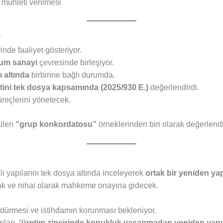
mühleti verilmesi
r
nde faaliyet gösteriyor.
yum sanayi
çevresinde birleşiyor.
 altında
birbirine bağlı durumda.
ini tek dosya kapsamında (2025/930 E.)
değerlendirdi.
üreçlerini yönetecek.
ülen
“grup konkordatosu”
örneklerinden biri olarak değerlendir
li yapılarını tek dosya altında inceleyerek
ortak bir yeniden ya
cak ve nihai olarak mahkeme onayına gidecek.
sürdürmesi ve istihdamın korunması bekleniyor.
ları, “
üretim zincirinde kopukluk yaşanmadan yeniden yap