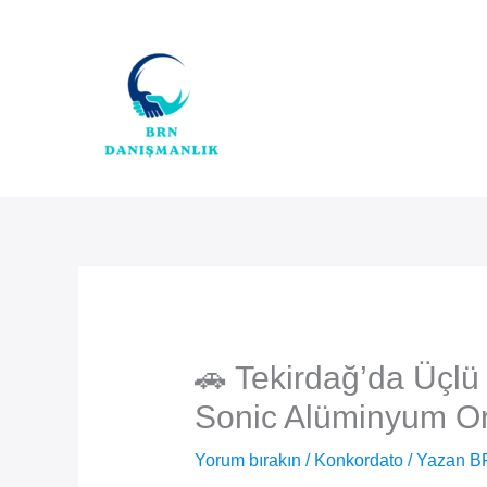
İçeriğe
atla
🚗 Tekirdağ’da Üçlü
Sonic Alüminyum Ort
Yorum bırakın
/
Konkordato
/ Yazan
B