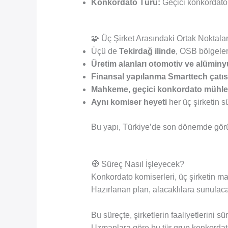
Konkordato Türü:
Geçici konkordato 
🧩 Üç Şirket Arasındaki Ortak Noktala
Üçü de
Tekirdağ ilinde
, OSB bölgeleri
Üretim alanları otomotiv ve alümin
Finansal yapılanma Smarttech çatısı
Mahkeme, geçici konkordato mühlet
Aynı komiser heyeti
her üç şirketin s
Bu yapı, Türkiye’de son dönemde gör
🧭 Süreç Nasıl İşleyecek?
Konkordato komiserleri, üç şirketin ma
Hazırlanan plan, alacaklılara sunula
Bu süreçte, şirketlerin faaliyetlerini 
Uzmanlara göre bu tür grup konkordato