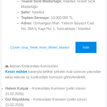
Ticaret Sicili Müdürlüğü:
İstanbul Ticaret Sicili
Müdürlüğü
Şehir:
İstanbul
Toplam Sermaye:
10.000.000 TL
Adres:
Osmangazi Mah. Yıldırım Beyazıt Cad.
No: 28A İç Kapı No: 1, Sancaktepe / İstanbul
İndir
Çözüm_Grup_Tekstil_Kesin_Mühlet_İstanbul
👥 Atanan Konkordato Komiserleri
Kesin mühlet
kararıyla birlikte şirketin mali sürecini yakından
takip edecek üç konkordato komiseri görevlendirildi:
Hatem Kulçak
– Konkordato Komiseri (yetki süresi:
21.02.2026)
Gül Büyükkılıç
– Konkordato Komiseri (yetki süresi:
21.02.2026)