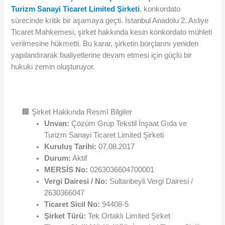
Turizm Sanayi Ticaret Limited Şirketi
, konkordato
sürecinde kritik bir aşamaya geçti. İstanbul Anadolu 2. Asliye
Ticaret Mahkemesi, şirket hakkında kesin konkordato mühleti
verilmesine hükmetti. Bu karar, şirketin borçlarını yeniden
yapılandırarak faaliyetlerine devam etmesi için güçlü bir
hukuki zemin oluşturuyor.
🏢 Şirket Hakkında Resmî Bilgiler
Unvan:
Çözüm Grup Tekstil İnşaat Gıda ve
Turizm Sanayi Ticaret Limited Şirketi
Kuruluş Tarihi:
07.08.2017
Durum:
Aktif
MERSİS No:
0263036604700001
Vergi Dairesi / No:
Sultanbeyli Vergi Dairesi /
2630366047
Ticaret Sicil No:
94408-5
Şirket Türü:
Tek Ortaklı Limited Şirket