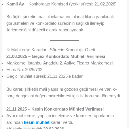
Kamil Ay
– Konkordato Komiseri (yetki süresi: 21.02.2026)
Bu üçlü, şirketin mali planlamasını, alacaklılarla yapılacak
görüşmeleri ve konkordato sürecinin sağlıklı ilerleyip
ilerlemediğini düzenli olarak raporlayacak.
⚖️ Mahkeme Kararları: Sürecin Kronolojik Özeti
21.08.2025 – Geçici Konkordato Mühleti Verilmesi
Mahkeme: İstanbul Anadolu 2. Asliye Ticaret Mahkemesi
Esas No: 2025/732
Geçici mühlet süresi: 21.11.2025’e kadar
Bu karar, şirketin mali yapısını gözden geçirmesi ve varlık–
borç dengesini değerlendirebilmesi için ilk koruma dönemiydi.
21.11.2025 – Kesin Konkordato Mühleti Verilmesi
Aynı mahkeme, yapılan inceleme ve komiser raporlarının
ardından
kesin mühlet
kararı verdi.
Mühletin bitiş tarihi:
20.02.2026