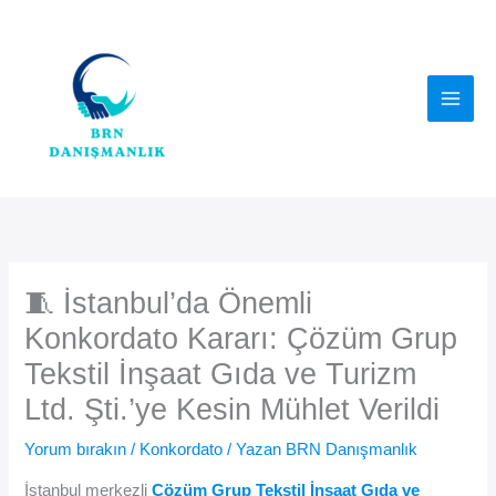
İçeriğe
atla
🧵 İstanbul’da Önemli
Konkordato Kararı: Çözüm Grup
Tekstil İnşaat Gıda ve Turizm
Ltd. Şti.’ye Kesin Mühlet Verildi
Yorum bırakın
/
Konkordato
/ Yazan
BRN Danışmanlık
İstanbul merkezli
Çözüm Grup Tekstil İnşaat Gıda ve