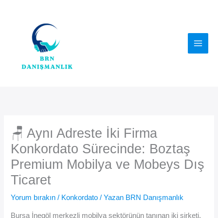
İçeriğe
atla
🪑 Aynı Adreste İki Firma
Konkordato Sürecinde: Boztaş
Premium Mobilya ve Mobeys Dış
Ticaret
Yorum bırakın
/
Konkordato
/ Yazan
BRN Danışmanlık
Bursa İnegöl merkezli mobilya sektörünün tanınan iki şirketi,