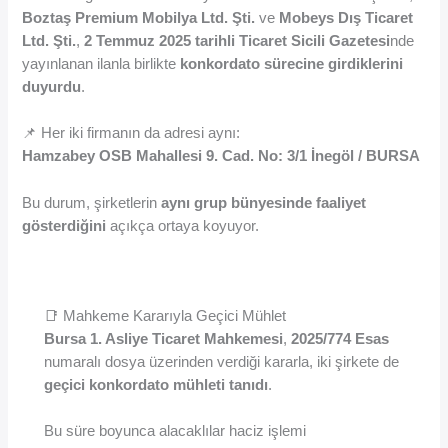
Boztaş Premium Mobilya Ltd. Şti.
ve
Mobeys Dış Ticaret
Ltd. Şti.
,
2 Temmuz 2025 tarihli Ticaret Sicili Gazetesi
nde
yayınlanan ilanla birlikte
konkordato sürecine girdiklerini
duyurdu
.
📌 Her iki firmanın da adresi aynı:
Hamzabey OSB Mahallesi 9. Cad. No: 3/1 İnegöl / BURSA
Bu durum, şirketlerin
aynı grup bünyesinde faaliyet
gösterdiğini
açıkça ortaya koyuyor.
📑 Mahkeme Kararıyla Geçici Mühlet
Bursa 1. Asliye Ticaret Mahkemesi
,
2025/774 Esas
numaralı dosya üzerinden verdiği kararla, iki şirkete de
geçici konkordato mühleti tanıdı
.
Bu süre boyunca alacaklılar haciz işlemi