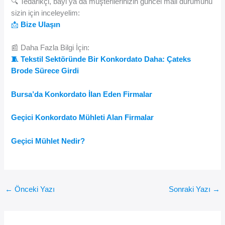
🔍 Tedarikçi, bayi ya da müşterilerinizin güncel mali durumunu
sizin için inceleyelim:
📩
Bize Ulaşın
📰 Daha Fazla Bilgi İçin:
🧵 Tekstil Sektöründe Bir Konkordato Daha: Çateks
Brode Sürece Girdi
Bursa’da Konkordato İlan Eden Firmalar
Geçici Konkordato Mühleti Alan Firmalar
Geçici Mühlet Nedir?
←
Önceki Yazı
Sonraki Yazı
→