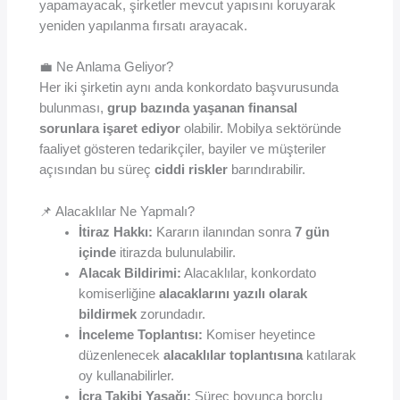
yapamayacak, şirketler mevcut yapısını koruyarak
yeniden yapılanma fırsatı arayacak.
💼 Ne Anlama Geliyor?
Her iki şirketin aynı anda konkordato başvurusunda
bulunması,
grup bazında yaşanan finansal
sorunlara işaret ediyor
olabilir. Mobilya sektöründe
faaliyet gösteren tedarikçiler, bayiler ve müşteriler
açısından bu süreç
ciddi riskler
barındırabilir.
📌 Alacaklılar Ne Yapmalı?
İtiraz Hakkı:
Kararın ilanından sonra
7 gün
içinde
itirazda bulunulabilir.
Alacak Bildirimi:
Alacaklılar, konkordato
komiserliğine
alacaklarını yazılı olarak
bildirmek
zorundadır.
İnceleme Toplantısı:
Komiser heyetince
düzenlenecek
alacaklılar toplantısına
katılarak
oy kullanabilirler.
İcra Takibi Yasağı:
Süreç boyunca borçlu