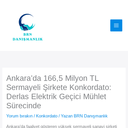
İçeriğe
atla
Ankara’da 166,5 Milyon TL
Sermayeli Şirkete Konkordato:
Derlas Elektrik Geçici Mühlet
Sürecinde
Yorum bırakın
/
Konkordato
/ Yazan
BRN Danışmanlık
Ankara’da faaliyet gösteren yüksek sermayeli sanayi şirketi