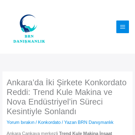
İçeriğe
atla
Ankara’da İki Şirkete Konkordato
Reddi: Trend Kule Makina ve
Nova Endüstriyel’in Süreci
Kesintiyle Sonlandı
Yorum bırakın
/
Konkordato
/ Yazan
BRN Danışmanlık
Ankara Çankaya merkezli
Trend Kule Makina İnşaat