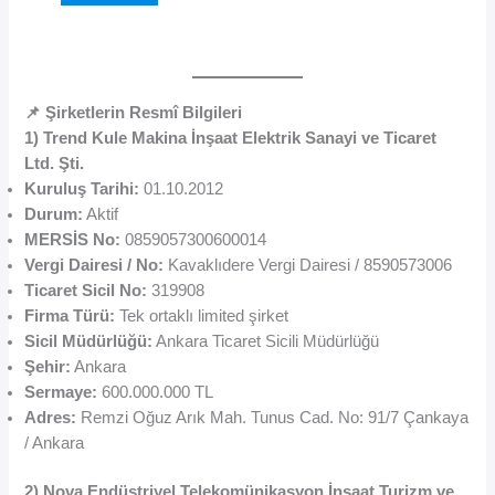
📌 Şirketlerin Resmî Bilgileri
1) Trend Kule Makina İnşaat Elektrik Sanayi ve Ticaret
Ltd. Şti.
Kuruluş Tarihi:
01.10.2012
Durum:
Aktif
MERSİS No:
0859057300600014
Vergi Dairesi / No:
Kavaklıdere Vergi Dairesi / 8590573006
Ticaret Sicil No:
319908
Firma Türü:
Tek ortaklı limited şirket
Sicil Müdürlüğü:
Ankara Ticaret Sicili Müdürlüğü
Şehir:
Ankara
Sermaye:
600.000.000 TL
Adres:
Remzi Oğuz Arık Mah. Tunus Cad. No: 91/7 Çankaya
/ Ankara
2) Nova Endüstriyel Telekomünikasyon İnşaat Turizm ve