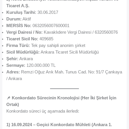
Ticaret A.Ş.
Kuruluş Tarihi:
30.06.2017
Durum:
Aktif
MERSİS No:
0632056007600001
Vergi Dairesi / No:
Kavaklıdere Vergi Dairesi / 6320560076
Ticaret Sicil No:
409685
Firma Türü:
Tek pay sahipli anonim şirket
Sicil Müdürlüğü:
Ankara Ticaret Sicili Müdürlüğü
Şehir:
Ankara
Sermaye:
120.000.000 TL
Adres:
Remzi Oğuz Arık Mah. Tunus Cad. No: 91/7 Çankaya
/ Ankara
📌 Konkordato Sürecinin Kronolojisi (Her İki Şirket İçin
Ortak)
Konkordato süreci üç aşamada ilerledi:
1) 16.09.2024 – Geçici Konkordato Mühleti (Ankara 1.