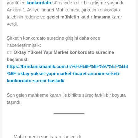
yürütülen
konkordato
sürecinde kritik bir gelişme yaşandı.
Ankara 1. Asliye Ticaret Mahkemesi, şirketin konkordato
talebinin reddine ve
geçici mühletin kaldırılmasına
karar
verdi.
Şirketin konkordato sürecine girişini daha önce
haberleştirmiştik:
👉
Oktay Yüksel Yapı Market konkordato sürecine
başlamıştı
https://brndanismanlik.com.tr/%F0%9F%8F%97%EF%B8
%8F-oktay-yuksel-yapi-market-ticaret-anonim-sirketi-
konkordato-sureci-basladi/
Son gelen mahkeme kararı ile birlikte süreç farklı bir boyuta
taşındı.
Mahkemenin son kararı ilan edildi