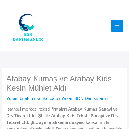
İçeriğe
atla
Atabay Kumaş ve Atabay Kids
Kesin Mühlet Aldı
Yorum bırakın
/
Konkordato
/ Yazan
BRN Danışmanlık
İstanbul merkezli tekstil firmaları
Atabay Kumaş Sanayi ve
Dış Ticaret Ltd. Şti.
ile
Atabay Kids Tekstil Sanayi ve Dış
Ticaret Ltd. Şti.
,
aynı mahkeme dosyası
kapsamında
konkordato sürecine girdi. Daha önce paylaştığımız haber için