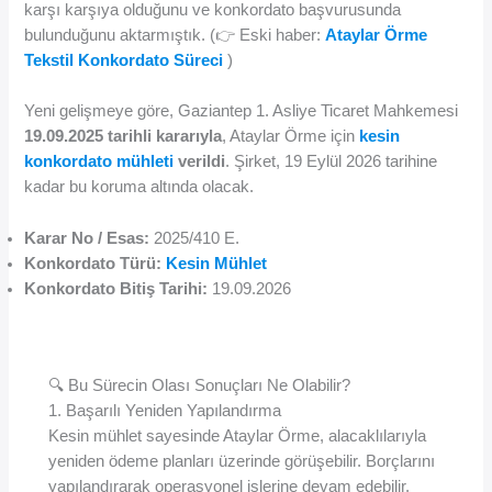
karşı karşıya olduğunu ve konkordato başvurusunda
bulunduğunu aktarmıştık. (👉 Eski haber:
Ataylar Örme
Tekstil Konkordato Süreci
)
Yeni gelişmeye göre, Gaziantep 1. Asliye Ticaret Mahkemesi
19.09.2025 tarihli kararıyla
, Ataylar Örme için
kesin
konkordato mühleti
verildi
. Şirket, 19 Eylül 2026 tarihine
kadar bu koruma altında olacak.
Karar No / Esas:
2025/410 E.
Konkordato Türü:
Kesin Mühlet
Konkordato Bitiş Tarihi:
19.09.2026
🔍 Bu Sürecin Olası Sonuçları Ne Olabilir?
1. Başarılı Yeniden Yapılandırma
Kesin mühlet sayesinde Ataylar Örme, alacaklılarıyla
yeniden ödeme planları üzerinde görüşebilir. Borçlarını
yapılandırarak operasyonel işlerine devam edebilir.