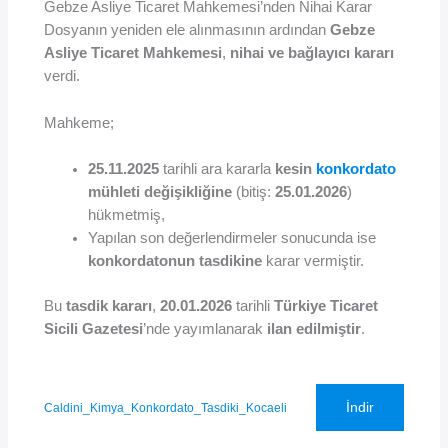
Gebze Asliye Ticaret Mahkemesi’nden Nihai Karar
Dosyanın yeniden ele alınmasının ardından
Gebze
Asliye Ticaret Mahkemesi
,
nihai ve bağlayıcı kararı
verdi.
Mahkeme;
25.11.2025
tarihli ara kararla
kesin
konkordato
mühleti değişikliğine
(bitiş:
25.01.2026
)
hükmetmiş,
Yapılan son değerlendirmeler sonucunda ise
konkordatonun tasdikine
karar vermiştir.
Bu
tasdik kararı
,
20.01.2026
tarihli
Türkiye Ticaret
Sicili Gazetesi
’nde yayımlanarak
ilan edilmiştir
.
İndir
Caldini_Kimya_Konkordato_Tasdiki_Kocaeli