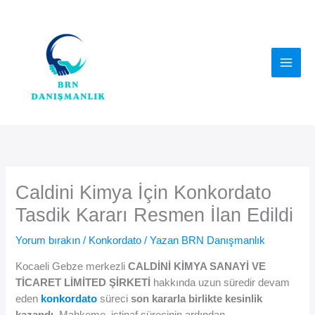
İçeriğe
atla
Caldini Kimya İçin Konkordato
Tasdik Kararı Resmen İlan Edildi
Yorum bırakın
/
Konkordato
/ Yazan
BRN Danışmanlık
Kocaeli Gebze merkezli
CALDİNİ KİMYA SANAYİ VE
TİCARET LİMİTED ŞİRKETİ
hakkında uzun süredir devam
eden
konkordato
süreci
son kararla birlikte kesinlik
kazandı
. Mahkeme, istinaf sürecinin ardından