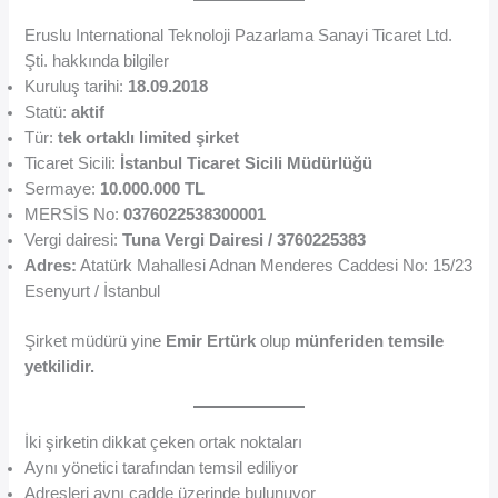
Eruslu International Teknoloji Pazarlama Sanayi Ticaret Ltd.
Şti. hakkında bilgiler
Kuruluş tarihi:
18.09.2018
Statü:
aktif
Tür:
tek ortaklı limited şirket
Ticaret Sicili:
İstanbul Ticaret Sicili Müdürlüğü
Sermaye:
10.000.000 TL
MERSİS No:
0376022538300001
Vergi dairesi:
Tuna Vergi Dairesi / 3760225383
Adres:
Atatürk Mahallesi Adnan Menderes Caddesi No: 15/23
Esenyurt / İstanbul
Şirket müdürü yine
Emir Ertürk
olup
münferiden temsile
yetkilidir.
İki şirketin dikkat çeken ortak noktaları
Aynı yönetici tarafından temsil ediliyor
Adresleri aynı cadde üzerinde bulunuyor