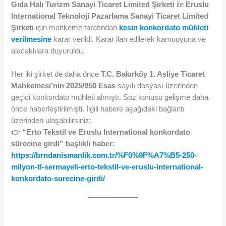
Gıda Halı Turizm Sanayi Ticaret Limited Şirketi
ile
Eruslu
International Teknoloji Pazarlama Sanayi Ticaret Limited
Şirketi
için mahkeme tarafından
kesin konkordato mühleti
verilmesine
karar verildi. Karar ilan edilerek kamuoyuna ve
alacaklılara duyuruldu.
Her iki şirket de daha önce
T.C. Bakırköy 1. Asliye Ticaret
Mahkemesi’nin 2025/950 Esas
sayılı dosyası üzerinden
geçici konkordato mühleti almıştı. Söz konusu gelişme daha
önce haberleştirilmişti. İlgili habere aşağıdaki bağlantı
üzerinden ulaşabilirsiniz:
👉 “Erto Tekstil ve Eruslu International konkordato
sürecine girdi” başlıklı haber:
https://brndanismanlik.com.tr/%F0%9F%A7%B5-250-
milyon-tl-sermayeli-erto-tekstil-ve-eruslu-international-
konkordato-surecine-girdi/