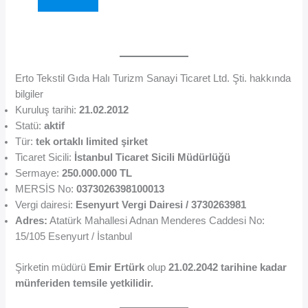
Erto Tekstil Gıda Halı Turizm Sanayi Ticaret Ltd. Şti. hakkında
bilgiler
Kuruluş tarihi:
21.02.2012
Statü:
aktif
Tür:
tek ortaklı limited şirket
Ticaret Sicili:
İstanbul Ticaret Sicili Müdürlüğü
Sermaye:
250.000.000 TL
MERSİS No:
0373026398100013
Vergi dairesi:
Esenyurt Vergi Dairesi / 3730263981
Adres:
Atatürk Mahallesi Adnan Menderes Caddesi No:
15/105 Esenyurt / İstanbul
Şirketin müdürü
Emir Ertürk
olup
21.02.2042 tarihine kadar
münferiden temsile yetkilidir.