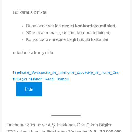
Bu kararla birlikte;
Daha önce verilen
geçici konkordato mühleti
,
Süre uzatımına ilişkin tüm koruma tedbirleri,
Konkordato sürecine bağlı hukuki kalkanlar
ortadan kalkmış oldu.
Finehome_Mağazacılık_ile_Finehome_Züccaciye_ile_Home_Cra
ft_Geçici_Mühletin_Reddi_İstanbul
İndir
Finehome Züccaciye A.Ş. Hakkında Öne Çıkan Bilgiler
2021 yılında kurulan
Finehome Züccaciye A.Ş.
,
10.000.000