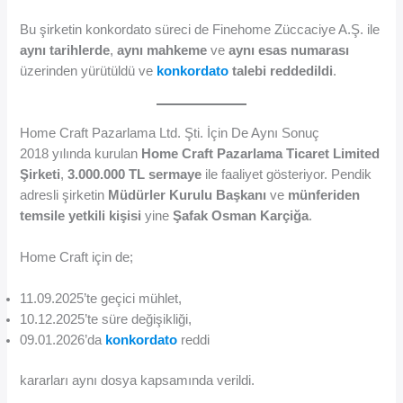
Bu şirketin konkordato süreci de Finehome Züccaciye A.Ş. ile
aynı tarihlerde
,
aynı mahkeme
ve
aynı esas numarası
üzerinden yürütüldü ve
konkordato
talebi reddedildi
.
Home Craft Pazarlama Ltd. Şti. İçin De Aynı Sonuç
2018 yılında kurulan
Home Craft Pazarlama Ticaret Limited
Şirketi
,
3.000.000 TL sermaye
ile faaliyet gösteriyor. Pendik
adresli şirketin
Müdürler Kurulu Başkanı
ve
münferiden
temsile yetkili kişisi
yine
Şafak Osman Karçiğa
.
Home Craft için de;
11.09.2025’te geçici mühlet,
10.12.2025’te süre değişikliği,
09.01.2026’da
konkordato
reddi
kararları aynı dosya kapsamında verildi.