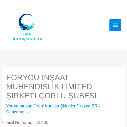
İçeriğe
atla
FORYOU İNŞAAT
MÜHENDİSLİK LİMİTED
ŞİRKETİ ÇORLU ŞUBESİ
Yorum bırakın
/
Yeni Kurulan Şirketler
/ Yazan
BRN
Danışmanlık
Sicil Numarası : 25406