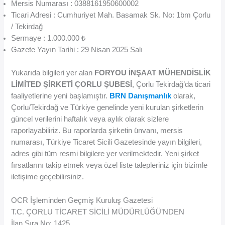
Mersis Numarası : 0388161950600002
Ticari Adresi : Cumhuriyet Mah. Basamak Sk. No: 1bm Çorlu
/ Tekirdağ
Sermaye : 1.000.000 ₺
Gazete Yayın Tarihi : 29 Nisan 2025 Salı
Yukarıda bilgileri yer alan
FORYOU İNŞAAT MÜHENDİSLİK
LİMİTED ŞİRKETİ ÇORLU ŞUBESİ
, Çorlu Tekirdağ’da ticari
faaliyetlerine yeni başlamıştır.
BRN Danışmanlık
olarak,
Çorlu/Tekirdağ ve Türkiye genelinde yeni kurulan şirketlerin
güncel verilerini haftalık veya aylık olarak sizlere
raporlayabiliriz. Bu raporlarda şirketin ünvanı, mersis
numarası, Türkiye Ticaret Sicili Gazetesinde yayın bilgileri,
adres gibi tüm resmi bilgilere yer verilmektedir. Yeni şirket
fırsatlarını takip etmek veya özel liste talepleriniz için bizimle
iletişime geçebilirsiniz.
OCR İşleminden Geçmiş Kuruluş Gazetesi
T.C. ÇORLU TİCARET SİCİLİ MÜDÜRLÜĞÜ’NDEN
İlan Sıra No: 1425