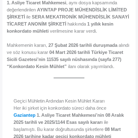
1. Asliye Ticaret Mahkemesi
, aynı dosya kapsamında
değerlendirilen
AYINTAP PROJE MÜHENDİSLİK LİMİTED
ŞİRKETİ
ile
SERA MEKATRONİK MÜHENDİSLİK SANAYİ
TİCARET ANONİM ŞİRKETİ
hakkında
1 yıllık kesin
konkordato mühleti
verilmesine karar verdi.
Mahkemenin kararı,
27 Şubat 2026 tarihli duruşmada
alındı
ve söz konusu karar
04 Mart 2026 tarihli Türkiye Ticaret
Sicili Gazetesi’nin 11535 sayılı nüshasında (sayfa 277)
“Konkordato Kesin Mühlet”
ilanı olarak yayımlandı.
Geçici Mühletin Ardından Kesin Mühlet Kararı
Her iki şirket için konkordato süreci daha önce
Gaziantep
1. Asliye Ticaret Mahkemesi’nin 08 Aralık
2025 tarihli ve 2025/1144 Esas sayılı kararı
ile
başlamıştı. Bu karar doğrultusunda şirketlere
08 Mart
2026 tarihine kadar geçici konkordato mühleti