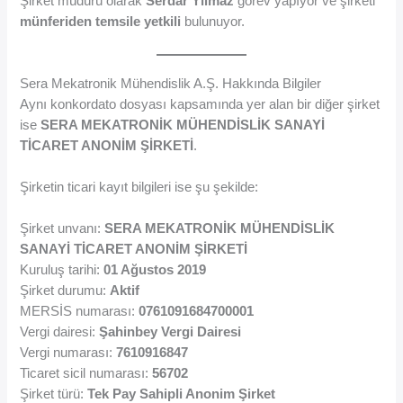
Şirket müdürü olarak
Serdar Yılmaz
görev yapıyor ve şirketi
münferiden temsile yetkili
bulunuyor.
Sera Mekatronik Mühendislik A.Ş. Hakkında Bilgiler
Aynı konkordato dosyası kapsamında yer alan bir diğer şirket
ise
SERA MEKATRONİK MÜHENDİSLİK SANAYİ
TİCARET ANONİM ŞİRKETİ
.
Şirketin ticari kayıt bilgileri ise şu şekilde:
Şirket unvanı:
SERA MEKATRONİK MÜHENDİSLİK
SANAYİ TİCARET ANONİM ŞİRKETİ
Kuruluş tarihi:
01 Ağustos 2019
Şirket durumu:
Aktif
MERSİS numarası:
0761091684700001
Vergi dairesi:
Şahinbey Vergi Dairesi
Vergi numarası:
7610916847
Ticaret sicil numarası:
56702
Şirket türü:
Tek Pay Sahipli Anonim Şirket