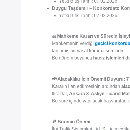
Yetki Bitiş Tarihi: 07.02.2026
Duygu Taşdemir – Konkordato Kom
Yetki Bitiş Tarihi: 07.02.2026
⚖️ Mahkeme Kararı ve Sürecin İşleyi
Mahkemenin verdiği
geçici konkorda
tanınmış bir yasal koruma sürecidir.
Bu dönem boyunca
haciz işlemleri d
📢 Alacaklılar İçin Önemli Duyuru: 7
Kararın ilan edilmesinin ardından
alac
İtirazlar,
Ankara 3. Asliye Ticaret M
Bu süre içinde yapılacak başvurular, ko
🔎 Sürecin Önemi
İlgi Trafik Sistemleri Ltd. Şti. için ve