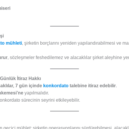
iseri
şi
to mühleti
, şirketin borçlarını yeniden yapılandırabilmesi ve ma
urur
, sözleşmeler feshedilemez ve alacaklılar şirket aleyhine ye
 Günlük İtiraz Hakkı
aklılar, 7 gün içinde
konkordato
talebine itiraz edebilir
.
ahkemesi’ne
yapılmalıdır.
nkordato sürecinin seyrini etkileyebilir.
rilen geçici mühlet; şirketin operasyonlarını sürdürebilmesi, alacak