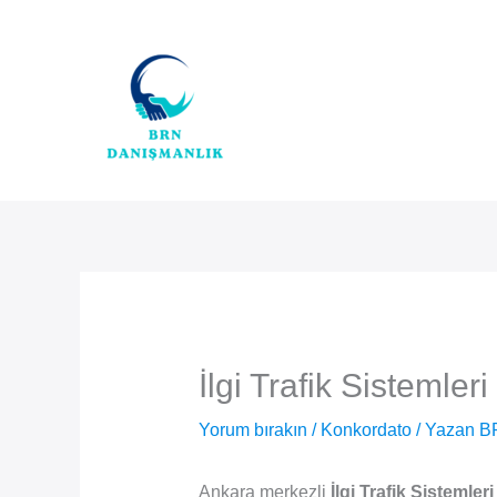
İçeriğe
atla
İlgi Trafik Sistemler
Yorum bırakın
/
Konkordato
/ Yazan
B
Ankara merkezli
İlgi Trafik Sistemleri