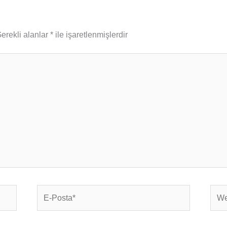
erekli alanlar
*
ile işaretlenmişlerdir
E-
Web
Posta*
sites