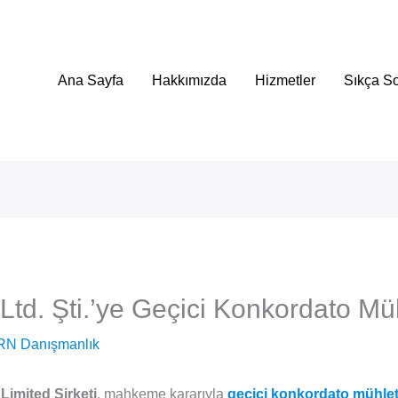
Ana Sayfa
Hakkımızda
Hizmetler
Sıkça So
i Ltd. Şti.’ye Geçici Konkordato Müh
RN Danışmanlık
 Limited Şirketi
, mahkeme kararıyla
geçici konkordato mühlet