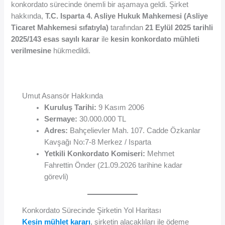
konkordato sürecinde önemli bir aşamaya geldi. Şirket
hakkında,
T.C. Isparta 4. Asliye Hukuk Mahkemesi (Asliye
Ticaret Mahkemesi sıfatıyla)
tarafından
21 Eylül 2025 tarihli
2025/143 esas sayılı karar
ile
kesin konkordato mühleti
verilmesine
hükmedildi.
Umut Asansör Hakkında
Kuruluş Tarihi:
9 Kasım 2006
Sermaye:
30.000.000 TL
Adres:
Bahçelievler Mah. 107. Cadde Özkanlar
Kavşağı No:7-8 Merkez / Isparta
Yetkili Konkordato Komiseri:
Mehmet
Fahrettin Önder (21.09.2026 tarihine kadar
görevli)
Konkordato Sürecinde Şirketin Yol Haritası
Kesin mühlet kararı
, şirketin alacaklıları ile ödeme