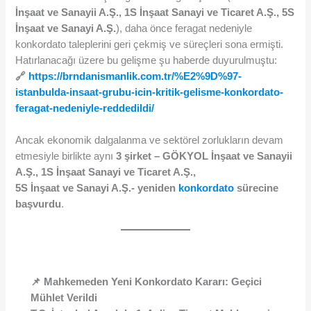
İnşaat ve Sanayii A.Ş., 1S İnşaat Sanayi ve Ticaret A.Ş., 5S
İnşaat ve Sanayi A.Ş.
), daha önce feragat nedeniyle
konkordato taleplerini geri çekmiş ve süreçleri sona ermişti.
Hatırlanacağı üzere bu gelişme şu haberde duyurulmuştu:
🔗
https://brndanismanlik.com.tr/%E2%9D%97-
istanbulda-insaat-grubu-icin-kritik-gelisme-konkordato-
feragat-nedeniyle-reddedildi/
Ancak ekonomik dalgalanma ve sektörel zorlukların devam
etmesiyle birlikte aynı
3 şirket – GÖKYOL İnşaat ve Sanayii
A.Ş., 1S İnşaat Sanayi ve Ticaret A.Ş.,
5S İnşaat ve Sanayi A.Ş.- yeniden
konkordato
sürecine
başvurdu
.
📌 Mahkemeden Yeni Konkordato Kararı: Geçici
Mühlet Verildi