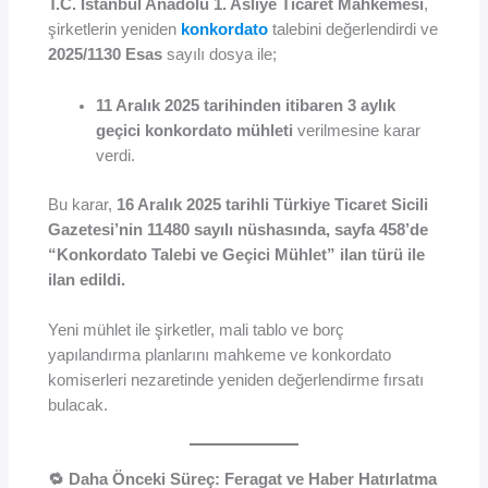
T.C. İstanbul Anadolu 1. Asliye Ticaret Mahkemesi
,
şirketlerin yeniden
konkordato
talebini değerlendirdi ve
2025/1130 Esas
sayılı dosya ile;
11 Aralık 2025 tarihinden itibaren 3 aylık
geçici konkordato mühleti
verilmesine karar
verdi.
Bu karar,
16 Aralık 2025 tarihli Türkiye Ticaret Sicili
Gazetesi’nin 11480 sayılı nüshasında, sayfa 458’de
“Konkordato Talebi ve Geçici Mühlet” ilan türü ile
ilan edildi.
Yeni mühlet ile şirketler, mali tablo ve borç
yapılandırma planlarını mahkeme ve konkordato
komiserleri nezaretinde yeniden değerlendirme fırsatı
bulacak.
🔁 Daha Önceki Süreç: Feragat ve Haber Hatırlatma