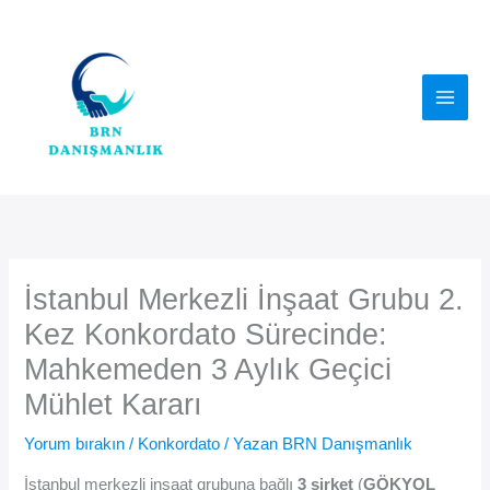
İçeriğe
atla
İstanbul Merkezli İnşaat Grubu 2.
Kez Konkordato Sürecinde:
Mahkemeden 3 Aylık Geçici
Mühlet Kararı
Yorum bırakın
/
Konkordato
/ Yazan
BRN Danışmanlık
İstanbul merkezli inşaat grubuna bağlı
3 şirket
(
GÖKYOL