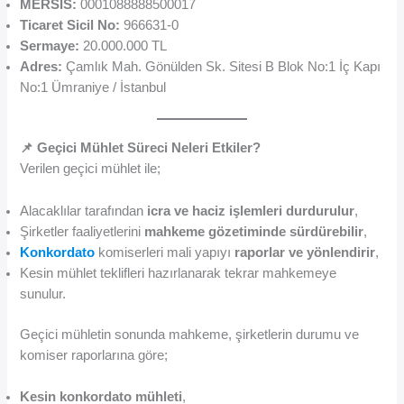
MERSİS:
0001088888500017
Ticaret Sicil No:
966631-0
Sermaye:
20.000.000 TL
Adres:
Çamlık Mah. Gönülden Sk. Sitesi B Blok No:1 İç Kapı
No:1 Ümraniye / İstanbul
📌 Geçici Mühlet Süreci Neleri Etkiler?
Verilen geçici mühlet ile;
Alacaklılar tarafından
icra ve haciz işlemleri durdurulur
,
Şirketler faaliyetlerini
mahkeme gözetiminde sürdürebilir
,
Konkordato
komiserleri mali yapıyı
raporlar ve yönlendirir
,
Kesin mühlet teklifleri hazırlanarak tekrar mahkemeye
sunulur.
Geçici mühletin sonunda mahkeme, şirketlerin durumu ve
komiser raporlarına göre;
Kesin konkordato mühleti
,