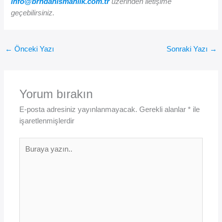
info@brndanismanlik.com.tr
üzerinden iletişime
geçebilirsiniz.
←
Önceki Yazı
Sonraki Yazı
→
Yorum bırakın
E-posta adresiniz yayınlanmayacak.
Gerekli alanlar
*
ile
işaretlenmişlerdir
Buraya
yazın..