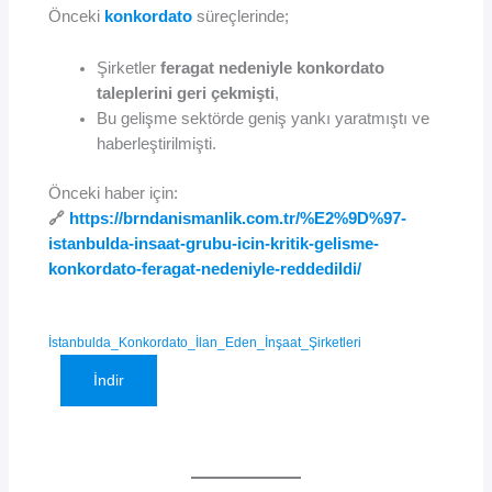
Önceki
konkordato
süreçlerinde;
Şirketler
feragat nedeniyle konkordato
taleplerini geri çekmişti
,
Bu gelişme sektörde geniş yankı yaratmıştı ve
haberleştirilmişti.
Önceki haber için:
🔗
https://brndanismanlik.com.tr/%E2%9D%97-
istanbulda-insaat-grubu-icin-kritik-gelisme-
konkordato-feragat-nedeniyle-reddedildi/
İstanbulda_Konkordato_İlan_Eden_İnşaat_Şirketleri
İndir