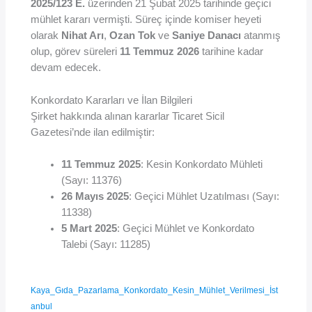
2025/123 E.
üzerinden 21 Şubat 2025 tarihinde geçici
mühlet kararı vermişti. Süreç içinde komiser heyeti
olarak
Nihat Arı
,
Ozan Tok
ve
Saniye Danacı
atanmış
olup, görev süreleri
11 Temmuz 2026
tarihine kadar
devam edecek.
Konkordato Kararları ve İlan Bilgileri
Şirket hakkında alınan kararlar Ticaret Sicil
Gazetesi’nde ilan edilmiştir:
11 Temmuz 2025
: Kesin Konkordato Mühleti
(Sayı: 11376)
26 Mayıs 2025
: Geçici Mühlet Uzatılması (Sayı:
11338)
5 Mart 2025
: Geçici Mühlet ve Konkordato
Talebi (Sayı: 11285)
Kaya_Gıda_Pazarlama_Konkordato_Kesin_Mühlet_Verilmesi_İst
anbul