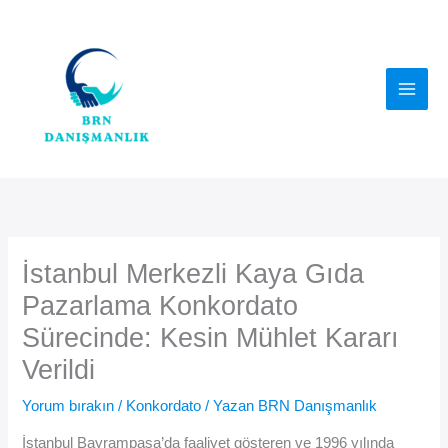
İçeriğe
atla
İstanbul Merkezli Kaya Gıda
Pazarlama Konkordato
Sürecinde: Kesin Mühlet Kararı
Verildi
Yorum bırakın
/
Konkordato
/ Yazan
BRN Danışmanlık
İstanbul Bayrampaşa’da faaliyet gösteren ve 1996 yılında