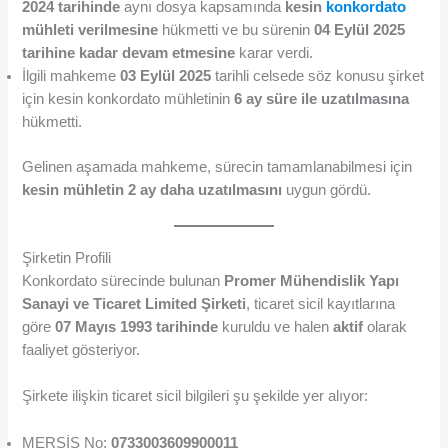
2024 tarihinde
aynı dosya kapsamında
kesin
konkordato
mühleti verilmesine
hükmetti ve bu sürenin
04 Eylül 2025
tarihine kadar devam etmesine
karar verdi.
İlgili mahkeme
03 Eylül 2025
tarihli celsede söz konusu şirket
için kesin konkordato mühletinin
6 ay süre ile uzatılmasına
hükmetti.
Gelinen aşamada mahkeme, sürecin tamamlanabilmesi için
kesin mühletin 2 ay daha uzatılmasını
uygun gördü.
Şirketin Profili
Konkordato sürecinde bulunan
Promer Mühendislik Yapı
Sanayi ve Ticaret Limited Şirketi
, ticaret sicil kayıtlarına
göre
07 Mayıs 1993 tarihinde
kuruldu ve halen
aktif
olarak
faaliyet gösteriyor.
Şirkete ilişkin ticaret sicil bilgileri şu şekilde yer alıyor:
MERSİS No:
0733003609900011