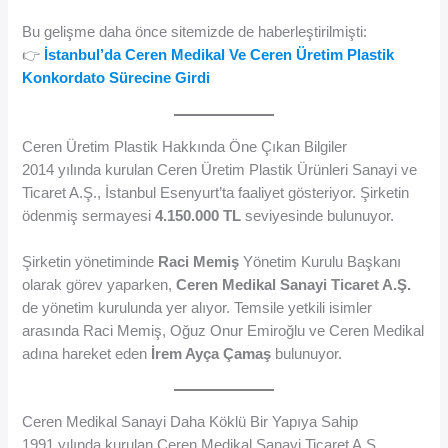
Bu gelişme daha önce sitemizde de haberleştirilmişti:
👉
İstanbul’da Ceren Medikal Ve Ceren Üretim Plastik
Konkordato Sürecine Girdi
Ceren Üretim Plastik Hakkında Öne Çıkan Bilgiler
2014 yılında kurulan Ceren Üretim Plastik Ürünleri Sanayi ve
Ticaret A.Ş., İstanbul Esenyurt’ta faaliyet gösteriyor. Şirketin
ödenmiş sermayesi
4.150.000 TL
seviyesinde bulunuyor.
Şirketin yönetiminde
Raci Memiş
Yönetim Kurulu Başkanı
olarak görev yaparken,
Ceren Medikal Sanayi Ticaret A.Ş.
de yönetim kurulunda yer alıyor. Temsile yetkili isimler
arasında Raci Memiş, Oğuz Onur Emiroğlu ve Ceren Medikal
adına hareket eden
İrem Ayça Çamaş
bulunuyor.
Ceren Medikal Sanayi Daha Köklü Bir Yapıya Sahip
1991 yılında kurulan Ceren Medikal Sanayi Ticaret A.Ş.,